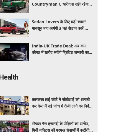
Countryman C खरीदना सही रहेगा या
कोई दूसरी लग्जरी SUV है बेहतर?
Sedan Lovers के लिए बड़ी खबर!
मानसून बाद आएंगी 3 नई सेडान कारें,
जानिए कीमत और फीचर्स की पूरी जानकारी
India-UK Trade Deal: अब कम
कीमत में खरीद सकेंगे ब्रिटिश लग्जरी कारें,
₹4 करोड़ तक सस्ती हुईं कई हाई-एंड
मॉडल
Health
कलकत्ता हाई कोर्ट ने सीबीआई को आरजी
कर केस में नई जांच में तेजी लाने का निर्देश
दिया
भोपाल गैस त्रासदी के पीड़ितों का आरोप,
मिनी यूनिट्स की प्रमुख सेवाओं में कटौती