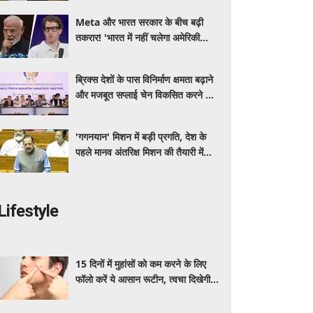
Meta और भारत सरकार के बीच बढ़ी
तकरार! 'भारत में नहीं चलेगा अमेरिकी
कानून', एल्गोरिदम को लेकर बड़ा विवाद
ब्रिक्स देशों के पास विनिर्माण क्षमता बढ़ाने
और मजबूत सप्लाई चेन विकसित करने का
सुनहरा अवसर: पीयूष गोयल
'गगनयान' मिशन में बड़ी प्रगति, देश के
पहले मानव अंतरिक्ष मिशन की तैयारी में
अहम परीक्षण पूरे: डॉ. जितेंद्र सिंह
Lifestyle
15 दिनों में मुहांसों को कम करने के लिए
फॉलो करें ये आसान रूटीन, त्वचा दिखेगी
ज्यादा साफ और ग्लोइंग