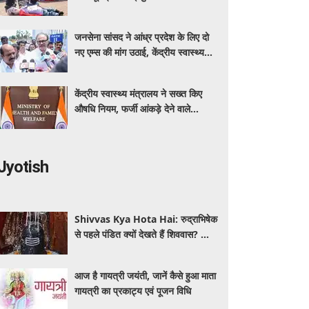
कर रहा बीएमएचआरसी
जनसेना सांसद ने आंध्र प्रदेश के लिए दो
नए एम्स की मांग उठाई, केंद्रीय स्वास्थ्य
मंत्री नड्डा को लिखा पत्र
केंद्रीय स्वास्थ्य मंत्रालय ने सख्त किए
औषधि नियम, फर्जी आंकड़े देने वाले
आवेदक होंगे अयोग्य
Jyotish
Shivvas Kya Hota Hai: रुद्राभिषेक
से पहले पंडित क्यों देखते हैं शिववास? जानें
सावन में इसका महत्व और नियम
आज है गायत्री जयंती, जानें कैसे हुआ माता
गायत्री का प्रकाट्य एवं पूजन विधि