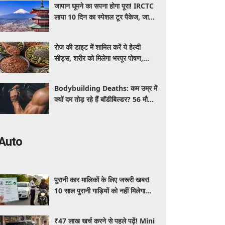
जापान घूमने का सपना होगा पूरा! IRCTC
लाया 10 दिन का स्पेशल टूर पैकेज, जानें
कीमत और सुविधाएं
रोज की डाइट में शामिल करें ये हेल्दी
सीड्स, शरीर को मिलेगा भरपूर पोषण,
इम्यूनिटी होगी मजबूत और कई बीमारियां
रहेंगी दूर
Bodybuilding Deaths: कम उम्र में
क्यों दम तोड़ रहे हैं बॉडीबिल्डर? 56 मौतों
ने बढ़ाई एक्सपर्ट्स की चिंता
Auto
पुरानी कार मालिकों के लिए जरूरी खबर!
10 साल पुरानी गाड़ियों को नहीं मिलेगा
प्रदूषण सर्टिफिकेट, जानिए नए नियम
₹47 लाख खर्च करने से पहले पढ़ें! Mini