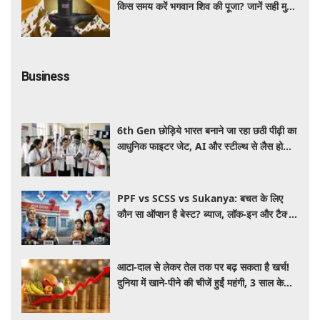
किस समय करें भगवान शिव की पूजा? जानें सही मुहूर्त
और पूजा विधि
Business
6th Gen छोड़िये भारत बनाने जा रहा छठी पीढ़ी का
आधुनिक फाइटर जेट, AI और स्टील्थ से लैस होगा
भविष्य का लड़ाकू विमान
PPF vs SCSS vs Sukanya: बचत के लिए
कौन सा ऑप्शन है बेस्ट? ब्याज, लॉक-इन और टैक्स
के हिसाब से समझें पूरा गणित
आटा-दाल से लेकर तेल तक पर बढ़ सकता है खर्च!
दुनिया में खाने-पीने की चीजें हुईं महंगी, 3 साल के
रिकॉर्ड स्तर पर महंगाई