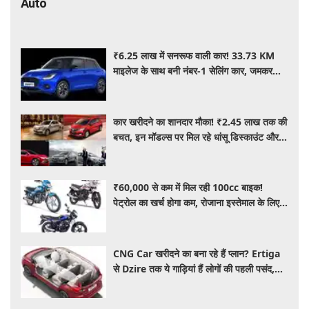
Auto
₹6.25 लाख में सनरूफ वाली कार! 33.73 KM
माइलेज के साथ बनी नंबर-1 सेलिंग कार, जमकर
खरीद रहे ग्राहक
कार खरीदने का शानदार मौका! ₹2.45 लाख तक की
बचत, इन मॉडल्स पर मिल रहे धांसू डिस्काउंट और
ऑफर्स
₹60,000 से कम में मिल रही 100cc बाइक!
पेट्रोल का खर्च होगा कम, रोजाना इस्तेमाल के लिए है
शानदार ऑप्शन
CNG Car खरीदने का बना रहे हैं प्लान? Ertiga
से Dzire तक ये गाड़ियां हैं लोगों की पहली पसंद,
कीमत और माइलेज जानें