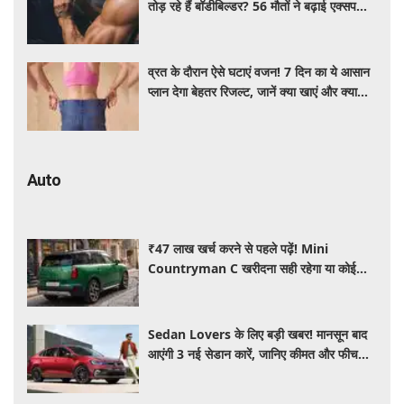
तोड़ रहे हैं बॉडीबिल्डर? 56 मौतों ने बढ़ाई एक्सपर्ट्स
की चिंता
व्रत के दौरान ऐसे घटाएं वजन! 7 दिन का ये आसान
प्लान देगा बेहतर रिजल्ट, जानें क्या खाएं और क्या
नहीं
Auto
₹47 लाख खर्च करने से पहले पढ़ें! Mini
Countryman C खरीदना सही रहेगा या कोई
दूसरी लग्जरी SUV है बेहतर?
Sedan Lovers के लिए बड़ी खबर! मानसून बाद
आएंगी 3 नई सेडान कारें, जानिए कीमत और फीचर्स
की पूरी जानकारी