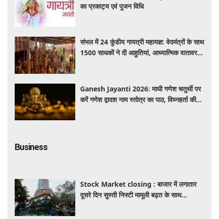
का प्रकाट्य एवं पूजन विधि
संभल में 24 कुंडीय गायत्री महायज्ञ: वेदमंत्रों के साथ
1500 साधकों ने दी आहुतियां, आध्यात्मिक वातावरण
से गूंजा यज्ञ स्थल
Ganesh Jayanti 2026: माघी गणेश चतुर्थी पर
करें गणेश द्वादश नाम स्तोत्र का पाठ, विघ्नहर्ता की
कृपा से पूर्ण होंगी मनोकामनाएं
Business
Stock Market closing : बाजार में लगातार
दूसरे दिन सुस्ती निफ्टी मामूली बढ़त के साथ
24,636 पर बंद, जबकि सेंसेक्स 373 अंक चढ़ा