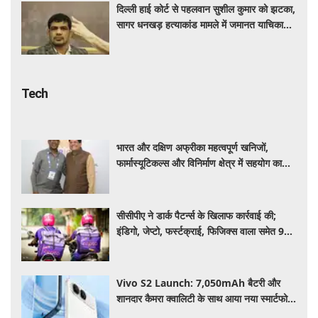
दिल्ली हाई कोर्ट से पहलवान सुशील कुमार को झटका,
सागर धनखड़ हत्याकांड मामले में जमानत याचिका
खारीज
Tech
भारत और दक्षिण अफ्रीका महत्वपूर्ण खनिजों,
फार्मास्यूटिकल्स और विनिर्माण क्षेत्र में सहयोग का
विस्तार करेंगे: पीयूष गोयल
सीसीपीए ने डार्क पैटर्न्स के खिलाफ कार्रवाई की;
इंडिगो, जेप्टो, फर्स्टक्राई, फिजिक्स वाला समेत 9
प्लेटफॉर्म्स पर लगाया जुर्माना
Vivo S2 Launch: 7,050mAh बैटरी और
शानदार कैमरा क्वालिटी के साथ आया नया स्मार्टफोन,
जानें कीमत और स्पेसिफिकेशन