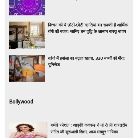
Shukra Nakshatra Gochar 2026: 11
अगस्त से बदलेगी इन 4 राशियों की किस्मत! हस्त
नक्षत्र में शुक्र का गोचर देगा धन, करियर और प्रेम में
सफलता
किचन की ये छोटी-छोटी गलतियां बन सकती हैं आर्थिक
तंगी की वजह! जानिए धन वृद्धि के आसान वास्तु उपाय
कांगो में इबोला का बढ़ता खतरा, 330 बच्चों की मौत:
यूनिसेफ
Bollywood