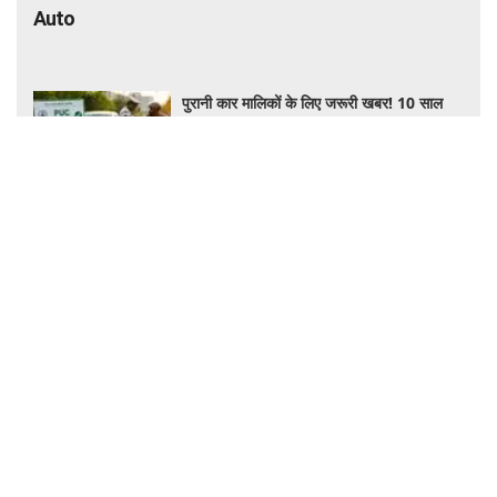
Auto
पुरानी कार मालिकों के लिए जरूरी खबर! 10 साल
पुरानी गाड़ियों को नहीं मिलेगा प्रदूषण सर्टिफिकेट,
जानिए नए नियम
₹47 लाख खर्च करने से पहले पढ़ें! Mini
Countryman C खरीदना सही रहेगा या कोई
दूसरी लग्जरी SUV है बेहतर?
Sedan Lovers के लिए बड़ी खबर! मानसून बाद
आएंगी 3 नई सेडान कारें, जानिए कीमत और फीचर्स
की पूरी जानकारी
India-UK Trade Deal: अब कम कीमत में
खरीद सकेंगे ब्रिटिश लग्जरी कारें, ₹4 करोड़ तक