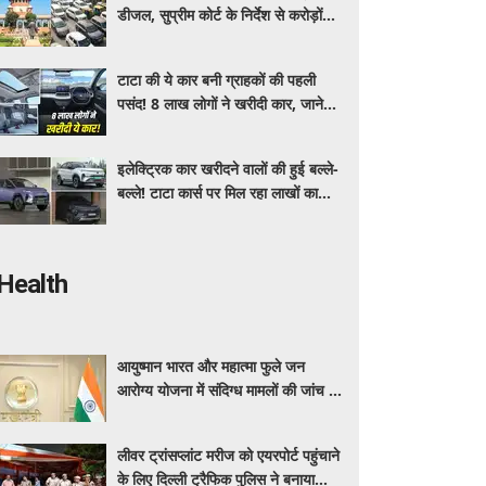
डीजल, सुप्रीम कोर्ट के निर्देश से करोड़ों
वाहन मालिकों पर पड़ेगा असर, पढ़े पूरी
खबर ​​​​​​
टाटा की ये कार बनी ग्राहकों की पहली
पसंद! 8 लाख लोगों ने खरीदी कार, जाने
क्या है इसमें ऐसा ख़ास
इलेक्ट्रिक कार खरीदने वालों की हुई बल्ले-
बल्ले! टाटा कार्स पर मिल रहा लाखों का
डिस्काउंट, यहाँ जाने किसपर कितनी छूट ?
Health
आयुष्मान भारत और महात्मा फुले जन
आरोग्य योजना में संदिग्ध मामलों की जांच के
लिए महाराष्ट्र सरकार ने बनाई एसआईटी
लीवर ट्रांसप्लांट मरीज को एयरपोर्ट पहुंचाने
के लिए दिल्ली ट्रैफिक पुलिस ने बनाया