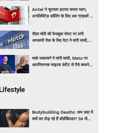
Airtel ने चुपचाप हटाया सस्ता प्लान,
अनलिमिटेड कॉलिंग के लिए अब ग्राहकों की
जेब पर बढ़ेगा बोझ
पीएम मोदी की फेसबुक पोस्ट पर लगी
अस्थायी रोक के लिए मेटा ने मांगी माफी,
आईटी मंत्री को जताया खेद
मार्क जकरबर्ग ने मांगी माफी, Meta पर
आपत्तिजनक चाइल्ड कंटेंट से पैसे कमाने के
आरोपों ने मचाया हड़कंप
Lifestyle
Bodybuilding Deaths: कम उम्र में
क्यों दम तोड़ रहे हैं बॉडीबिल्डर? 56 मौतों
ने बढ़ाई एक्सपर्ट्स की चिंता