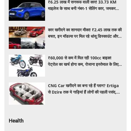
₹6.25 लाख में सनरूफ वाली कार! 33.73 KM
माइलेज के साथ बनी नंबर-1 सेलिंग कार, जमकर
खरीद रहे ग्राहक
कार खरीदने का शानदार मौका! ₹2.45 लाख तक की
बचत, इन मॉडल्स पर मिल रहे धांसू डिस्काउंट और
ऑफर्स
₹60,000 से कम में मिल रही 100cc बाइक!
पेट्रोल का खर्च होगा कम, रोजाना इस्तेमाल के लिए है
शानदार ऑप्शन
CNG Car खरीदने का बना रहे हैं प्लान? Ertiga
से Dzire तक ये गाड़ियां हैं लोगों की पहली पसंद,
कीमत और माइलेज जानें
Health