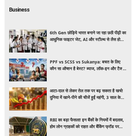
Business
6th Gen छोड़िये भारत बनाने जा रहा छठी पीढ़ी का
आधुनिक फाइटर जेट, AI और स्टील्थ से लैस होगा
भविष्य का लड़ाकू विमान
PPF vs SCSS vs Sukanya: बचत के लिए
कौन सा ऑप्शन है बेस्ट? ब्याज, लॉक-इन और टैक्स
के हिसाब से समझें पूरा गणित
आटा-दाल से लेकर तेल तक पर बढ़ सकता है खर्च!
दुनिया में खाने-पीने की चीजें हुईं महंगी, 3 साल के
रिकॉर्ड स्तर पर महंगाई
RBI का बड़ा फैसला! इन बैंकों के नियमों में बदलाव,
होम लोन ग्राहकों को राहत और बैंकिंग फ्रॉड पर
कसेगा शिकंजा