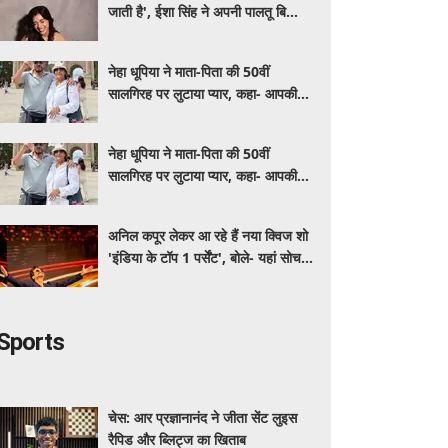
जाती है', ईशा सिंह ने अपनी पालतू बिल्लियों
पर लुटाया प्यार
नेहा धूपिया ने माता-पिता की 50वीं
सालगिरह पर लुटाया प्यार, कहा- आपकी
कहानी ही असली लव स्टोरी है
नेहा धूपिया ने माता-पिता की 50वीं
सालगिरह पर लुटाया प्यार, कहा- आपकी
कहानी ही असली लव स्टोरी है
अनिल कपूर लेकर आ रहे हैं नया क्विज शो
'इंडिया के टॉप 1 पर्सेंट', बोले- यहां सोचने
का तरीका बनेगा जीत की वजह
Sports
चेस: आर प्रज्ञानानंद ने जीता सेंट लुइस
रैपिड और ब्लिट्ज का खिताब