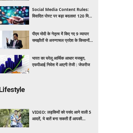
Social Media Content Rules:
विवादित पोस्ट पर बड़ा बदलाव! 120 मिनट
में कंटेंट हटाने का नियम, Instagram-
YouTube-X पर क्या बदलेगा?
पीएम मोदी के नेतृत्व में किए गए 9 व्यापार
समझौतों से अरुणाचल प्रदेश के किसानों
और उद्योगों के लिए खुलेंगे वैश्विक बाजार:
पीयूष गोयल
भारत का घरेलू आर्थिक आधार मजबूत,
एफपीआई निवेश में आएगी तेजी : जेफरीज
Lifestyle
VIDEO: लड़कियों को पसंद आने वाली 5
आदतें, ये बातें बना सकती हैं आपकी
पर्सनैलिटी को खास