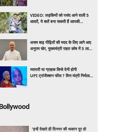
डरती हैं, स्वतंत्रता सेनानियों ने तो गोलियां
खाईं.....'
VIDEO: लड़कियों को पसंद आने वाली 5
आदतें, ये बातें बना सकती हैं आपकी
पर्सनैलिटी को खास
असम बाढ़ पीढ़ितों की मदद के लिए आगे आए
अनुपम खेर, मुख्यमंत्री राहत कोष में 5 लाख
रुपए दान किए
व्यापारी या ग्राहक किसे देनी होगी
UPI ट्रांजैक्शन फीस ? वित्त मंत्री निर्मला
सीतारमण ने दूर किया कंफ्यूजन
Bollywood
'इन्हें देखते ही दिनभर की थकान दूर हो