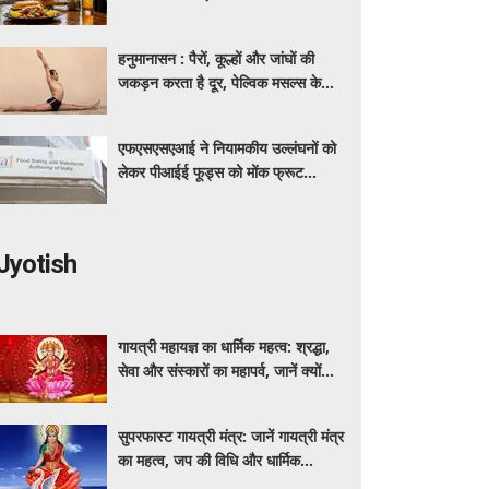
हनुमानासन : पैरों, कूल्हों और जांघों की
जकड़न करता है दूर, पेल्विक मसल्स के
लिए भी खास फायदेमंद
एफएसएसएआई ने नियामकीय उल्लंघनों को
लेकर पीआईई फूड्स को मोंक फ्रूट
स्वीटनर उत्पादों की बिक्री रोकने का दिया
निर्देश
Jyotish
गायत्री महायज्ञ का धार्मिक महत्व: श्रद्धा,
सेवा और संस्कारों का महापर्व, जानें क्यों
विशेष माना जाता है यह आयोजन
सुपरफास्ट गायत्री मंत्र: जानें गायत्री मंत्र
का महत्व, जप की विधि और धार्मिक
मान्यताएं