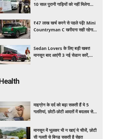
10 साल पुरानी गाड़ियों को नहीं मिलेगा
प्रदूषण सर्टिफिकेट, जानिए नए नियम
₹47 लाख खर्च करने से पहले पढ़ें! Mini
Countryman C खरीदना सही रहेगा या
कोई दूसरी लग्जरी SUV है बेहतर?
Sedan Lovers के लिए बड़ी खबर!
मानसून बाद आएंगी 3 नई सेडान कारें,
जानिए कीमत और फीचर्स की पूरी जानकारी
Health
माइग्रेन के दर्द को बढ़ा सकती हैं ये 5
गलतियां, छोटी-छोटी आदतों में बदलाव से
मिलेगी राहत
मानसून में भूलकर भी न खाएं ये चीजें, छोटी
सी गलती से बिगड़ सकती है सेहत