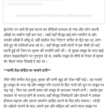
A post shared by Portal A3 News (@portala3news)
इंटरनेट पर आते ही इस घटना का वीडियो वायरल हो गया और लोग अपनी
आँखों पर यकीन नहीं कर पाए। जहाँ वहाँ मौजूद कई लोग गमगीन थे और
उनकी आँखों में आँसू थे, वहीं माहौल तेज़ 'रेगेटन' संगीत से गूँज रहा था; लोग
रोते हुए भी तालियाँ बजा रहे थे। वहाँ मौजूद सभी लोगों ने एक जैसी टी-शर्ट
पहनी हुई थी जिन पर मृतक की तस्वीरें छपी थीं। दो युवक ताबूत के पास खड़े
होकर माइक्रोफ़ोन पर गुनगुना रहे थे, जबकि ताबूत के शीशे के पैनल से मृतक
का चेहरा साफ़ दिखाई दे रहा था।
**पत्नी तेज़ संगीत पर नाचने लगी**
जैसे-जैसे संगीत तेज़ हुआ, मृतक की पत्नी खुद को रोक नहीं पाई। वह नाचते
हुए ताबूत के पास गई और मशहूर पॉप स्टार्स के हिट गानों की धुन पर ताबूत पर
चढ़ गई। फिर वह अपनी कमर को ताबूत से सटाकर नाचने लगी। उसके इस
व्यवहार से नाराज़ होने के बजाय, वहाँ मौजूद रिश्तेदारों और दोस्तों ने उसका
हौसला बढ़ाया और अपना समर्थन ज़ाहिर करने के लिए शोर मचाया। थोड़ी
देर अकेले नाचने के बाद, उसने एक और महिला को अपने साथ ताबूत पर