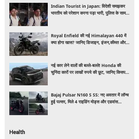
Indian Tourist in Japan: विदेशी समझकर
भारतीय को परेशान करना पड़ा भारी, पुलिस के सामने
मैनेजर की हुई फजीहत
Royal Enfield की नई Himalayan 440 में
क्या होगा खास? जानिए डिजाइन, इंजन,कीमत और
फीचर्स की डिटेल
नई कार लेने वालों की बल्ले-बल्ले! Honda की
चुनिंदा कारों पर लाखों रुपये की छूट, जानिए किसपर-
कितना डिस्काउंट
Bajaj Pulsar N160 S SS: नए अवतार में लॉन्च
हुई पल्सर, मिले 4 राइडिंग मोड्स और एडवांस
फीचर्स, जानें कीमत और खूबियां
Health