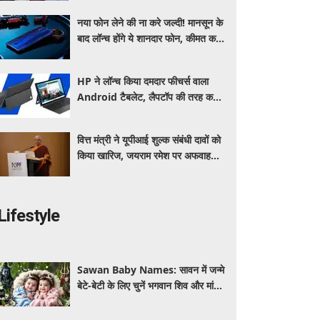
पूरी डिटेल
नया फोन लेने की ना करे जल्दी! मानसून के
बाद लॉन्च होंगे ये शानदार फोन, कीमत कम
लेकिन फीचर्स होंगे जबरदस्त
HP ने लॉन्च किया दमदार फीचर्स वाला
Android टैबलेट, लैपटॉप की तरह करें
इस्तेमाल, जानें कीमत, स्पेसिफिकेशन और
खूबियां
वित्त मंत्री ने यूपीआई शुल्क संबंधी दावों को
किया खारिज, जयराम रमेश पर अफवाह
फैलाने का आरोप
Lifestyle
Sawan Baby Names: सावन में जन्मे
बेटे-बेटी के लिए चुनें भगवान शिव और मां
पार्वती से जुड़े यूनिक, ट्रेंडी और शुभ 10
नाम, देखे लिस्ट