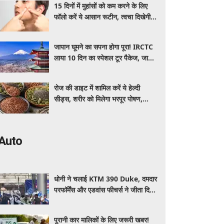
15 दिनों में मुहांसों को कम करने के लिए
फॉलो करें ये आसान रूटीन, त्वचा दिखेगी
ज्यादा साफ और ग्लोइंग
जापान घूमने का सपना होगा पूरा! IRCTC
लाया 10 दिन का स्पेशल टूर पैकेज, जानें
कीमत और सुविधाएं
रोज की डाइट में शामिल करें ये हेल्दी
सीड्स, शरीर को मिलेगा भरपूर पोषण,
इम्यूनिटी होगी मजबूत और कई बीमारियां
रहेंगी दूर
Auto
धोनी ने चलाई KTM 390 Duke, दमदार
परफॉर्मेंस और एडवांस फीचर्स ने जीता दिल,
जानें कीमत और पूरी डिटेल
पुरानी कार मालिकों के लिए जरूरी खबर!