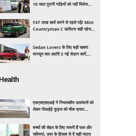
10 साल पुरानी गाड़ियों को नहीं मिलेगा
प्रदूषण सर्टिफिकेट, जानिए नए नियम
₹47 लाख खर्च करने से पहले पढ़ें! Mini
Countryman C खरीदना सही रहेगा या
कोई दूसरी लग्जरी SUV है बेहतर?
Sedan Lovers के लिए बड़ी खबर!
मानसून बाद आएंगी 3 नई सेडान कारें,
जानिए कीमत और फीचर्स की पूरी जानकारी
Health
एफएसएसएआई ने नियामकीय उल्लंघनों को
लेकर पीआईई फूड्स को मोंक फ्रूट
स्वीटनर उत्पादों की बिक्री रोकने का दिया
निर्देश
बच्चों की सेहत के लिए जरूरी हैं फल और
सब्जियां, उम्र के हिसाब से दें सही मात्रा