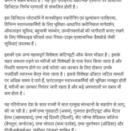
करने में सक्षम बनाती है। यह पूरी प्रक्रिया वैज्ञानिक प्रमाणों पर आधारित
डिजिटल निर्णय प्रणाली से संचालित होती है।
इस डिजिटल प्लेटफॉर्म में मानकीकृत स्क्रीनिंग एवं मूल्यांकन प्रक्रिया,
विभिन्न स्वास्थ्यकर्मियों के लिए भूमिका-आधारित क्लीनिकल मार्गदर्शन,
ऑफलाइन सुविधा, बहुभाषी समर्थन, उपयोगकर्ताओं की भागीदारी बनाए रखने
के लिए गेमिफाइड फीचर्स तथा रियल-टाइम प्रशासनिक डैशबोर्ड जैसी
सुविधाएं उपलब्ध हैं।
इसकी एक अन्य महत्वपूर्ण विशेषता कंटिन्यूटी ऑफ केयर मॉडल है। इसके
तहत जरूरत पड़ने पर मरीजों को विशेषज्ञों के पास रेफर किया जाता है और
स्थिति सामान्य होने पर उन्हें फॉलो-अप उपचार के लिए दोबारा उनके
नजदीकी स्वास्थ्य केंद्र भेजा जाता है। इससे विशेषज्ञ डॉक्टर जटिल मामलों
पर अधिक समय दे पाते हैं, फ्रंटलाइन स्वास्थ्यकर्मियों की भूमिका मजबूत होती
है, मरीजों का उपचार निरंतर जारी रहता है और बड़े अस्पतालों पर दबाव भी
कम होता है।
यह परियोजना देश के सात राज्यों में सात प्रमुख संस्थानों के सहयोग से लागू
की जा रही है। इनमें एम्स गुवाहाटी (असम), गुजरात इंस्टीट्यूट ऑफ मेंटल
हेल्थ (अहमदाबाद), एम्स नई दिल्ली (दिल्ली), सेंट जॉन्स मेडिकल कॉलेज
(बेंगलुरु, कर्नाटक), एम्स भोपाल (मध्य प्रदेश), एम्स भुवनेश्वर (ओडिशा) और
पीजीआईएमईआर, चंडीगढ़ (पंजाब) शामिल हैं।