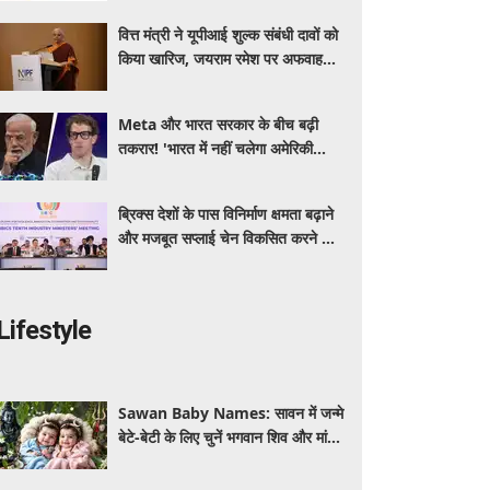
खूबियां
वित्त मंत्री ने यूपीआई शुल्क संबंधी दावों को
किया खारिज, जयराम रमेश पर अफवाह
फैलाने का आरोप
Meta और भारत सरकार के बीच बढ़ी
तकरार! 'भारत में नहीं चलेगा अमेरिकी
कानून', एल्गोरिदम को लेकर बड़ा विवाद
ब्रिक्स देशों के पास विनिर्माण क्षमता बढ़ाने
और मजबूत सप्लाई चेन विकसित करने का
सुनहरा अवसर: पीयूष गोयल
Lifestyle
Sawan Baby Names: सावन में जन्मे
बेटे-बेटी के लिए चुनें भगवान शिव और मां
पार्वती से जुड़े यूनिक, ट्रेंडी और शुभ 10
नाम, देखे लिस्ट