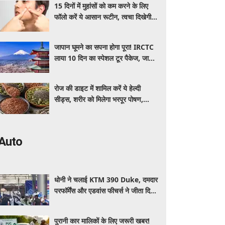
15 दिनों में मुहांसों को कम करने के लिए
फॉलो करें ये आसान रूटीन, त्वचा दिखेगी
ज्यादा साफ और ग्लोइंग
जापान घूमने का सपना होगा पूरा! IRCTC
लाया 10 दिन का स्पेशल टूर पैकेज, जानें
कीमत और सुविधाएं
रोज की डाइट में शामिल करें ये हेल्दी
सीड्स, शरीर को मिलेगा भरपूर पोषण,
इम्यूनिटी होगी मजबूत और कई बीमारियां
रहेंगी दूर
Auto
धोनी ने चलाई KTM 390 Duke, दमदार
परफॉर्मेंस और एडवांस फीचर्स ने जीता दिल,
जानें कीमत और पूरी डिटेल
पुरानी कार मालिकों के लिए जरूरी खबर!