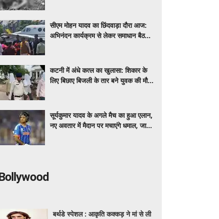
ने हत्या की, कुल्हाड़ी से काटकर फेंका,
गिरफ्तार
सीएम मोहन यादव का छिंदवाड़ा दौरा आज:
अभिनंदन कार्यक्रम से लेकर समाधान बैठक
तक कई कार्यक्रमों में होंगे शामिल
कटनी में अंधे कत्ल का खुलासा: शिकार के
लिए बिछाए बिजली के तार बने युवक की मौत
का कारण, शव 20 किमी दूर फेंकने वाले तीन
आरोपी गिरफ्तार
सूर्यकुमार यादव के अगले मैच का हुआ एलान,
नए अवतार में मैदान पर मचाएंगे धमाल, जानें
कब और कहां खेलेंगे
Bollywood
बर्थडे स्पेशल : आकृति कक्कड़ ने मां से ली