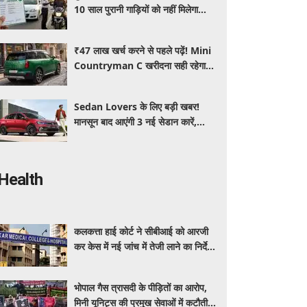
10 साल पुरानी गाड़ियों को नहीं मिलेगा
प्रदूषण सर्टिफिकेट, जानिए नए नियम
₹47 लाख खर्च करने से पहले पढ़ें! Mini
Countryman C खरीदना सही रहेगा या
कोई दूसरी लग्जरी SUV है बेहतर?
Sedan Lovers के लिए बड़ी खबर!
मानसून बाद आएंगी 3 नई सेडान कारें,
जानिए कीमत और फीचर्स की पूरी जानकारी
Health
कलकत्ता हाई कोर्ट ने सीबीआई को आरजी
कर केस में नई जांच में तेजी लाने का निर्देश
दिया
भोपाल गैस त्रासदी के पीड़ितों का आरोप,
मिनी यूनिट्स की प्रमुख सेवाओं में कटौती