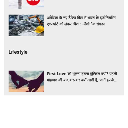
फायदे
अमेरिका के नए टैरिफ बिल से भारत के इंजीनियरिंग
एक्सपोर्ट को लेकर चिंता : औद्योगिक संगठन
Lifestyle
First Love को भूलना इतना मुश्किल क्यों? पहली
मोहब्बत की याद बार-बार क्यों आती है, जानें इसके
पीछे का विज्ञान
आंवला का पानी बालों के लिए है वरदान! सफेद और
कमजोर बालों से मिलेगी राहत, घर पर ऐसे बनाकर करें
इस्तेमाल