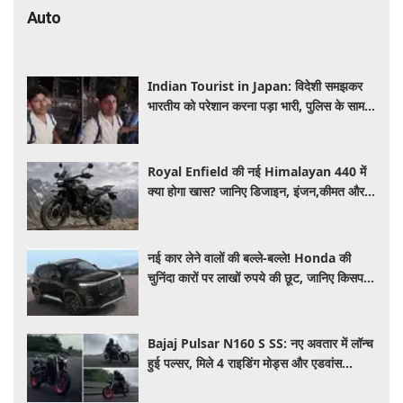
Auto
Indian Tourist in Japan: विदेशी समझकर
भारतीय को परेशान करना पड़ा भारी, पुलिस के सामने
मैनेजर की हुई फजीहत
Royal Enfield की नई Himalayan 440 में
क्या होगा खास? जानिए डिजाइन, इंजन,कीमत और
फीचर्स की डिटेल
नई कार लेने वालों की बल्ले-बल्ले! Honda की
चुनिंदा कारों पर लाखों रुपये की छूट, जानिए किसपर-
कितना डिस्काउंट
Bajaj Pulsar N160 S SS: नए अवतार में लॉन्च
हुई पल्सर, मिले 4 राइडिंग मोड्स और एडवांस
फीचर्स, जानें कीमत और खूबियां