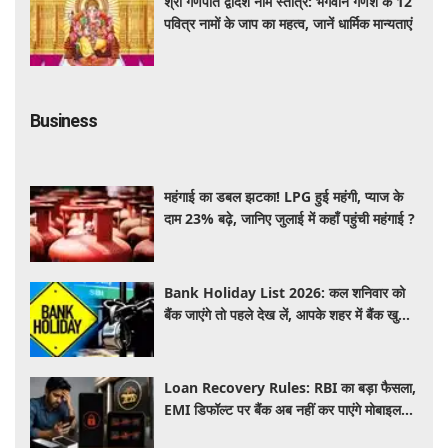
श्री गणपति द्वादश नाम स्तोत्र: भगवान गणेश के 12
पवित्र नामों के जाप का महत्व, जानें धार्मिक मान्यताएं
Business
महंगाई का डबल झटका! LPG हुई महंगी, प्याज के
दाम 23% बढ़े, जानिए जुलाई में कहाँ पहुंची महंगाई ?
Bank Holiday List 2026: कल शनिवार को
बैंक जाएंगे तो पहले देख लें, आपके शहर में बैंक खुले
हैं या रहेगी छुट्टी
Loan Recovery Rules: RBI का बड़ा फैसला,
EMI डिफॉल्ट पर बैंक अब नहीं कर पाएंगे मोबाइल
और लैपटॉप लॉक, जानें नए नियम