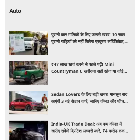
Auto
पुरानी कार मालिकों के लिए जरूरी खबर! 10 साल
पुरानी गाड़ियों को नहीं मिलेगा प्रदूषण सर्टिफिकेट,
जानिए नए नियम
₹47 लाख खर्च करने से पहले पढ़ें! Mini
Countryman C खरीदना सही रहेगा या कोई
दूसरी लग्जरी SUV है बेहतर?
Sedan Lovers के लिए बड़ी खबर! मानसून बाद
आएंगी 3 नई सेडान कारें, जानिए कीमत और फीचर्स
की पूरी जानकारी
India-UK Trade Deal: अब कम कीमत में
खरीद सकेंगे ब्रिटिश लग्जरी कारें, ₹4 करोड़ तक
सस्ती हुईं कई हाई-एंड मॉडल