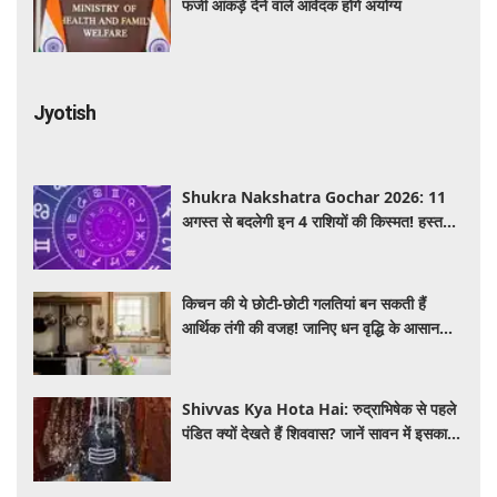
फर्जी आंकड़े देने वाले आवेदक होंगे अयोग्य
Jyotish
Shukra Nakshatra Gochar 2026: 11
अगस्त से बदलेगी इन 4 राशियों की किस्मत! हस्त
नक्षत्र में शुक्र का गोचर देगा धन, करियर और प्रेम
में सफलता
किचन की ये छोटी-छोटी गलतियां बन सकती हैं
आर्थिक तंगी की वजह! जानिए धन वृद्धि के आसान
वास्तु उपाय
Shivvas Kya Hota Hai: रुद्राभिषेक से पहले
पंडित क्यों देखते हैं शिववास? जानें सावन में इसका
महत्व और नियम