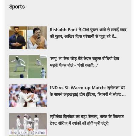
Sports
Rishabh Pant ने CM पुष्कर धामी से लगाई मदद
की गुहार, आखिर किस परेशानी से जूझ रहे हैं
क्रिकेटर
‘लप्पू’ सा कैच छोड़ बैठे केएल राहुल! वीडियो देख
भड़के फैन्स बोले - 'ऐसी गलती...'
IND vs SL Warm-up Match: श्रीलंका XI
के सामने लड़खड़ाई टीम इंडिया, स्पिनरों ने संकट में
बचाई लाज
श्रीलंका क्रिकेट का बड़ा फैसला, भारत के खिलाफ
टेस्ट सीरीज में दर्शकों की होगी फ्री एंट्री