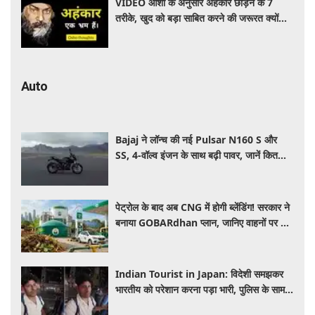
VIDEO ओशो के अनुसार अहंकार छोड़ने के 7
तरीके, खुद को बड़ा साबित करने की जरूरत क्यों
महसूस होती है
Auto
Bajaj ने लॉन्च की नई Pulsar N160 S और
SS, 4-वॉल्व इंजन के साथ बढ़ी पावर, जानें कितनी है
कीमत और क्या-क्या मिलेगा खास
पेट्रोल के बाद अब CNG में होगी ब्लेंडिंग! सरकार ने
बनाया GOBARdhan प्लान, जानिए वाहनों पर क्या
होगा असर
Indian Tourist in Japan: विदेशी समझकर
भारतीय को परेशान करना पड़ा भारी, पुलिस के सामने
मैनेजर की हुई फजीहत