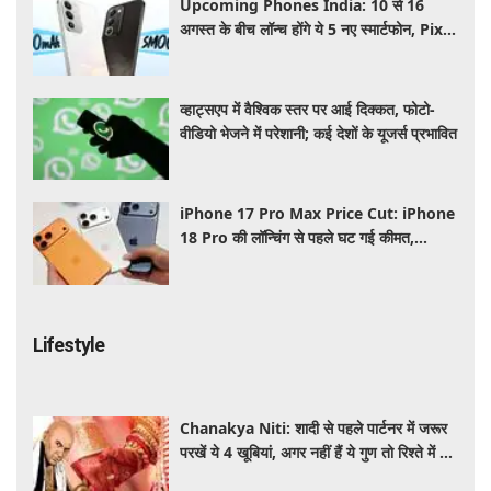
Upcoming Phones India: 10 से 16
अगस्त के बीच लॉन्च होंगे ये 5 नए स्मार्टफोन, Pixel
11 Series समेत यहाँ देखे पूरी लिस्ट
व्हाट्सएप में वैश्विक स्तर पर आई दिक्कत, फोटो-
वीडियो भेजने में परेशानी; कई देशों के यूजर्स प्रभावित
iPhone 17 Pro Max Price Cut: iPhone
18 Pro की लॉन्चिंग से पहले घट गई कीमत,
Flipkart Sale में मिल रहा बड़ा डिस्काउंट
Lifestyle
Chanakya Niti: शादी से पहले पार्टनर में जरूर
परखें ये 4 खूबियां, अगर नहीं हैं ये गुण तो रिश्ते में बढ़
सकती हैं परेशानियां