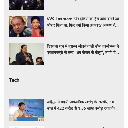
से बोले पीएम मोदी
VVS Laxman: टीम इंडिया का हेड कोच बनने का
ऑफर मिला था, फिर क्यों किया इनकार? लक्ष्मण ने
खुद बताया पूरा सच
डिस्कस थ्रो में ब्रॉन्ज जीतने वालीं सीमा कालीरमन ने
प्रधानमंत्री से कहा- अब दोस्तों से बोलूंगी, हां मैं पीएम
मोदी से मिली हूं
Tech
जीईएम ने बदली सार्वजनिक खरीद की तस्वीर, 10
साल में 422 करोड़ से 1.55 लाख करोड़ रुपए के
पार पहुंचा कारोबार: पीयूष गोयल