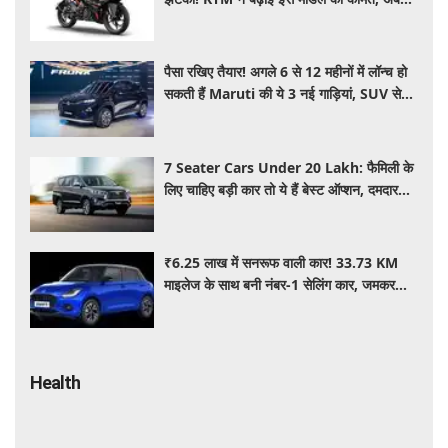
₹15,000 महंगी हुई पावरफुल बाइक
पैसा रखिए तैयार! अगले 6 से 12 महीनों में लॉन्च हो
सकती हैं Maruti की ये 3 नई गाड़ियां, SUV से
MPV तक होगा धमाका
7 Seater Cars Under 20 Lakh: फैमिली के
लिए चाहिए बड़ी कार तो ये हैं बेस्ट ऑप्शन, दमदार
फीचर्स के साथ 20 लाख के अंदर कीमत
₹6.25 लाख में सनरूफ वाली कार! 33.73 KM
माइलेज के साथ बनी नंबर-1 सेलिंग कार, जमकर
खरीद रहे ग्राहक
Health