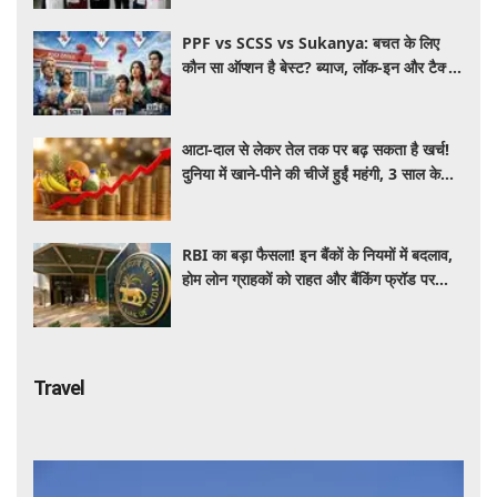
PPF vs SCSS vs Sukanya: बचत के लिए
कौन सा ऑप्शन है बेस्ट? ब्याज, लॉक-इन और टैक्स
के हिसाब से समझें पूरा गणित
आटा-दाल से लेकर तेल तक पर बढ़ सकता है खर्च!
दुनिया में खाने-पीने की चीजें हुईं महंगी, 3 साल के
रिकॉर्ड स्तर पर महंगाई
RBI का बड़ा फैसला! इन बैंकों के नियमों में बदलाव,
होम लोन ग्राहकों को राहत और बैंकिंग फ्रॉड पर
कसेगा शिकंजा
Travel