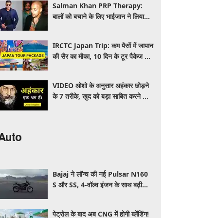
Salman Khan PRP Therapy:
बालों को बचाने के लिए भाईजान ने लिया
PRP का सहारा, जाने कितना आता है खर्च
IRCTC Japan Trip: कम पैसों में जापान
की सैर का मौका, 10 दिन के टूर पैकेज में
क्या-क्या मिलेगा? जानें पूरी जानकारी
VIDEO ओशो के अनुसार अहंकार छोड़ने
के 7 तरीके, खुद को बड़ा साबित करने की
जरूरत क्यों महसूस होती है
Auto
Bajaj ने लॉन्च की नई Pulsar N160
S और SS, 4-वॉल्व इंजन के साथ बढ़ी
पावर, जानें कितनी है कीमत और क्या-क्या
मिलेगा खास
पेट्रोल के बाद अब CNG में होगी ब्लेंडिंग!