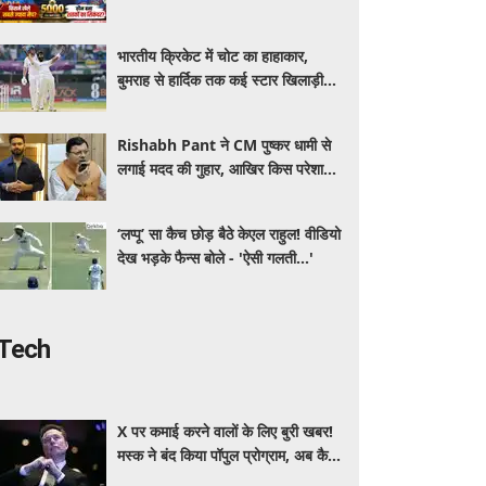
खेलने वाला देश, जानें सचिन-कोहली समेत
बड़े रिकॉर्ड
भारतीय क्रिकेट में चोट का हाहाकार,
बुमराह से हार्दिक तक कई स्टार खिलाड़ी
बाहर! CoE में 13 क्रिकेटरों का चल रहा
इलाज
Rishabh Pant ने CM पुष्कर धामी से
लगाई मदद की गुहार, आखिर किस परेशानी
से जूझ रहे हैं क्रिकेटर
‘लप्पू’ सा कैच छोड़ बैठे केएल राहुल! वीडियो
देख भड़के फैन्स बोले - 'ऐसी गलती...'
Tech
X पर कमाई करने वालों के लिए बुरी खबर!
मस्क ने बंद किया पॉपुल प्रोग्राम, अब कैसे
होगी अर्निंग