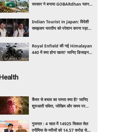
सरकार ने बनाया GOBARdhan प्लान,
जानिए वाहनों पर क्या होगा असर
Indian Tourist in Japan: विदेशी
समझकर भारतीय को परेशान करना पड़ा
भारी, पुलिस के सामने मैनेजर की हुई
फजीहत
Royal Enfield की नई Himalayan
440 में क्या होगा खास? जानिए डिजाइन,
इंजन,कीमत और फीचर्स की डिटेल
Health
कैंसर से बचाव का रास्ता क्या है? जानिए
शुरुआती संकेत, जोखिम और समय पर
पहचान का आसान तरीका
गुजरात : 4 साल में 14925 सिकल सेल
एनीमिया के मरीजों को 14.57 करोड़ से