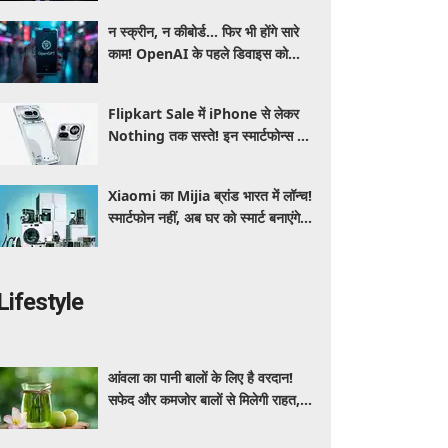
न स्क्रीन, न कीबोर्ड... फिर भी होंगे सारे
काम! OpenAI के पहले डिवाइस को
लेकर सामने आई बड़ी जानकारी
Flipkart Sale में iPhone से लेकर
Nothing तक सस्ते! इन स्मार्टफोन्स पर
मिल रहा तगड़ा डिस्काउंट, जानें ऑफर्स की
पूरी लिस्ट
Xiaomi का Mijia ब्रांड भारत में लॉन्च!
स्मार्टफोन नहीं, अब घर को स्मार्ट बनाएंगे ये
धांसू होम अप्लायंस
Lifestyle
आंवला का पानी बालों के लिए है वरदान!
सफेद और कमजोर बालों से मिलेगी राहत,
घर पर ऐसे बनाकर करें इस्तेमाल