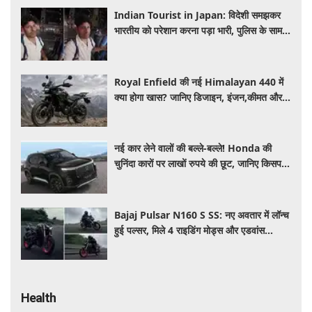
Indian Tourist in Japan: विदेशी समझकर
भारतीय को परेशान करना पड़ा भारी, पुलिस के सामने
मैनेजर की हुई फजीहत
Royal Enfield की नई Himalayan 440 में
क्या होगा खास? जानिए डिजाइन, इंजन,कीमत और
फीचर्स की डिटेल
नई कार लेने वालों की बल्ले-बल्ले! Honda की
चुनिंदा कारों पर लाखों रुपये की छूट, जानिए किसपर-
कितना डिस्काउंट
Bajaj Pulsar N160 S SS: नए अवतार में लॉन्च
हुई पल्सर, मिले 4 राइडिंग मोड्स और एडवांस
फीचर्स, जानें कीमत और खूबियां
Health