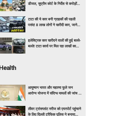
डीजल, सुप्रीम कोर्ट के निर्देश से करोड़ों
वाहन मालिकों पर पड़ेगा असर, पढ़े पूरी
खबर ​​​​​​
टाटा की ये कार बनी ग्राहकों की पहली
पसंद! 8 लाख लोगों ने खरीदी कार, जाने
क्या है इसमें ऐसा ख़ास
इलेक्ट्रिक कार खरीदने वालों की हुई बल्ले-
बल्ले! टाटा कार्स पर मिल रहा लाखों का
डिस्काउंट, यहाँ जाने किसपर कितनी छूट ?
Health
आयुष्मान भारत और महात्मा फुले जन
आरोग्य योजना में संदिग्ध मामलों की जांच के
लिए महाराष्ट्र सरकार ने बनाई एसआईटी
लीवर ट्रांसप्लांट मरीज को एयरपोर्ट पहुंचाने
के लिए दिल्ली ट्रैफिक पुलिस ने बनाया