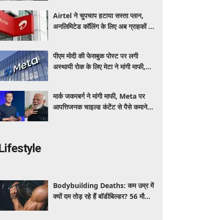
Airtel ने चुपचाप हटाया सस्ता प्लान,
अनलिमिटेड कॉलिंग के लिए अब ग्राहकों की
जेब पर बढ़ेगा बोझ
पीएम मोदी की फेसबुक पोस्ट पर लगी
अस्थायी रोक के लिए मेटा ने मांगी माफी,
आईटी मंत्री को जताया खेद
मार्क जकरबर्ग ने मांगी माफी, Meta पर
आपत्तिजनक चाइल्ड कंटेंट से पैसे कमाने के
आरोपों ने मचाया हड़कंप
Lifestyle
Bodybuilding Deaths: कम उम्र में
क्यों दम तोड़ रहे हैं बॉडीबिल्डर? 56 मौतों
ने बढ़ाई एक्सपर्ट्स की चिंता