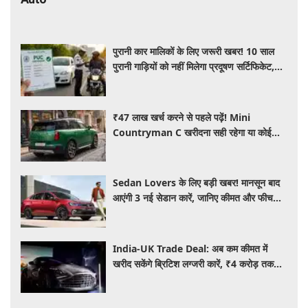
पुरानी कार मालिकों के लिए जरूरी खबर! 10 साल
पुरानी गाड़ियों को नहीं मिलेगा प्रदूषण सर्टिफिकेट,
जानिए नए नियम
₹47 लाख खर्च करने से पहले पढ़ें! Mini
Countryman C खरीदना सही रहेगा या कोई
दूसरी लग्जरी SUV है बेहतर?
Sedan Lovers के लिए बड़ी खबर! मानसून बाद
आएंगी 3 नई सेडान कारें, जानिए कीमत और फीचर्स
की पूरी जानकारी
India-UK Trade Deal: अब कम कीमत में
खरीद सकेंगे ब्रिटिश लग्जरी कारें, ₹4 करोड़ तक
सस्ती हुईं कई हाई-एंड मॉडल