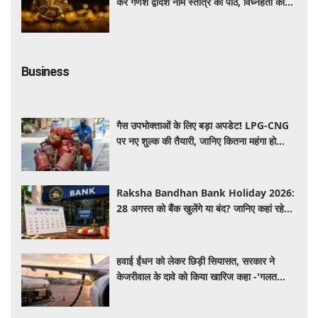
करें गणेश द्वादश नाम स्तोत्र का पाठ, विघ्नहर्ता की
कृपा से पूर्ण होंगी मनोकामनाएं
Business
गैस उपभोक्ताओं के लिए बड़ा अपडेट! LPG-CNG
पर नए शुल्क की तैयारी, जानिए कितना महंगा हो
सकता है सिलेंडर
Raksha Bandhan Bank Holiday 2026:
28 अगस्त को बैंक खुलेंगे या बंद? जानिए कहां रहेगी
छुट्टी और कहां होगा कामकाज
हवाई ईंधन को लेकर छिड़ी सियासत, सरकार ने
केजरीवाल के दावे को किया खारिज कहा -'गलत
बयान न दें'