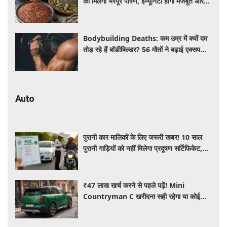
को मिलेगा भरपूर पोषण, इम्यूनिटी होगी मजबूत और
कई बीमारियां रहेंगी दूर
Bodybuilding Deaths: कम उम्र में क्यों दम
तोड़ रहे हैं बॉडीबिल्डर? 56 मौतों ने बढ़ाई एक्सपर्ट्स
की चिंता
Auto
पुरानी कार मालिकों के लिए जरूरी खबर! 10 साल
पुरानी गाड़ियों को नहीं मिलेगा प्रदूषण सर्टिफिकेट,
जानिए नए नियम
₹47 लाख खर्च करने से पहले पढ़ें! Mini
Countryman C खरीदना सही रहेगा या कोई
दूसरी लग्जरी SUV है बेहतर?