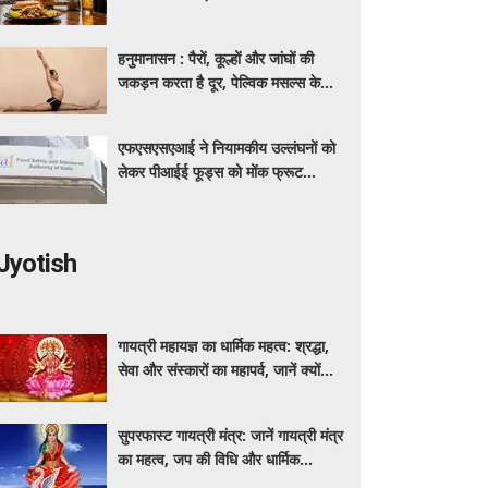
हनुमानासन : पैरों, कूल्हों और जांघों की
जकड़न करता है दूर, पेल्विक मसल्स के
लिए भी खास फायदेमंद
एफएसएसएआई ने नियामकीय उल्लंघनों को
लेकर पीआईई फूड्स को मोंक फ्रूट
स्वीटनर उत्पादों की बिक्री रोकने का दिया
निर्देश
Jyotish
गायत्री महायज्ञ का धार्मिक महत्व: श्रद्धा,
सेवा और संस्कारों का महापर्व, जानें क्यों
विशेष माना जाता है यह आयोजन
सुपरफास्ट गायत्री मंत्र: जानें गायत्री मंत्र
का महत्व, जप की विधि और धार्मिक
मान्यताएं