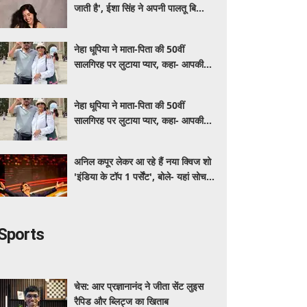
जाती है', ईशा सिंह ने अपनी पालतू बिल्लियों
पर लुटाया प्यार
नेहा धूपिया ने माता-पिता की 50वीं
सालगिरह पर लुटाया प्यार, कहा- आपकी
कहानी ही असली लव स्टोरी है
नेहा धूपिया ने माता-पिता की 50वीं
सालगिरह पर लुटाया प्यार, कहा- आपकी
कहानी ही असली लव स्टोरी है
अनिल कपूर लेकर आ रहे हैं नया क्विज शो
'इंडिया के टॉप 1 पर्सेंट', बोले- यहां सोचने
का तरीका बनेगा जीत की वजह
Sports
चेस: आर प्रज्ञानानंद ने जीता सेंट लुइस
रैपिड और ब्लिट्ज का खिताब