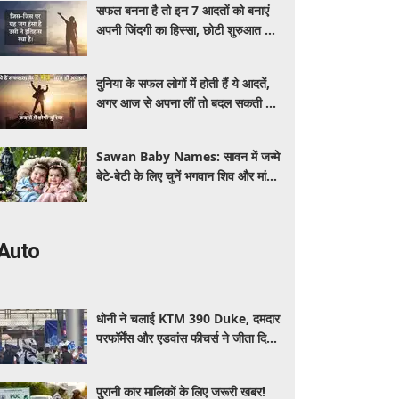
सफल बनना है तो इन 7 आदतों को बनाएं
अपनी जिंदगी का हिस्सा, छोटी शुरुआत से
मिल सकते हैं बड़े परिणाम
दुनिया के सफल लोगों में होती हैं ये आदतें,
अगर आज से अपना लीं तो बदल सकती है
आपकी पूरी जिंदगी
Sawan Baby Names: सावन में जन्मे
बेटे-बेटी के लिए चुनें भगवान शिव और मां
पार्वती से जुड़े यूनिक, ट्रेंडी और शुभ 10
नाम, देखे लिस्ट
Auto
धोनी ने चलाई KTM 390 Duke, दमदार
परफॉर्मेंस और एडवांस फीचर्स ने जीता दिल,
जानें कीमत और पूरी डिटेल
पुरानी कार मालिकों के लिए जरूरी खबर!