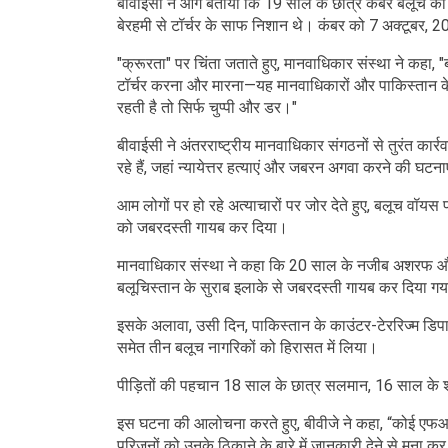
बीवाईसी ने आगे बताया कि 19 साल के छात्र कंबर बलूच का गो
बेरहमी से टॉर्चर के साफ निशान थे। कंबर को 7 अक्टूबर,
"क्रूरता" पर चिंता जताते हुए, मानवाधिकार संस्था ने कहा
टॉर्चर करना और मारना—यह मानवाधिकारों और पाकिस्तान के स
रहती है तो सिर्फ चुप्पी और डर।"
बीवाईसी ने अंतरराष्ट्रीय मानवाधिकार संगठनों से तुरंत कार
रहे हैं, जहां न्यायेत्तर हत्याएं और जबरन अगवा करने की घटनाए
आम लोगों पर हो रहे अत्याचारों पर जोर देते हुए, बलूच वॉयस
को जबरदस्ती गायब कर दिया।
मानवाधिकार संस्था ने कहा कि 20 साल के नजीब अशरफ और
बलूचिस्तान के सुराब इलाके से जबरदस्ती गायब कर दिया ग
इसके अलावा, उसी दिन, पाकिस्तान के काउंटर-टेररिज्म डिपार्
समेत तीन बलूच नागरिकों को हिरासत में लिया।
पीड़ितों की पहचान 18 साल के छात्र सलमान, 16 साल के
इस घटना की आलोचना करते हुए, बीवीजे ने कहा, “कोई एफआईआर 
परिजनों को उनके ठिकाने के बारे में जानकारी देने से मना क