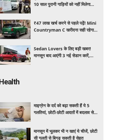
10 साल पुरानी गाड़ियों को नहीं मिलेगा
प्रदूषण सर्टिफिकेट, जानिए नए नियम
₹47 लाख खर्च करने से पहले पढ़ें! Mini
Countryman C खरीदना सही रहेगा या
कोई दूसरी लग्जरी SUV है बेहतर?
Sedan Lovers के लिए बड़ी खबर!
मानसून बाद आएंगी 3 नई सेडान कारें,
जानिए कीमत और फीचर्स की पूरी जानकारी
Health
माइग्रेन के दर्द को बढ़ा सकती हैं ये 5
गलतियां, छोटी-छोटी आदतों में बदलाव से
मिलेगी राहत
मानसून में भूलकर भी न खाएं ये चीजें, छोटी
सी गलती से बिगड़ सकती है सेहत