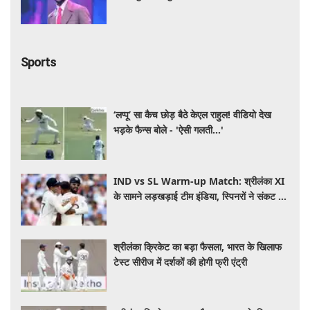
सफर
Sports
‘लप्पू’ सा कैच छोड़ बैठे केएल राहुल! वीडियो देख
भड़के फैन्स बोले - 'ऐसी गलती...'
IND vs SL Warm-up Match: श्रीलंका XI
के सामने लड़खड़ाई टीम इंडिया, स्पिनरों ने संकट में
बचाई लाज
श्रीलंका क्रिकेट का बड़ा फैसला, भारत के खिलाफ
टेस्ट सीरीज में दर्शकों की होगी फ्री एंट्री