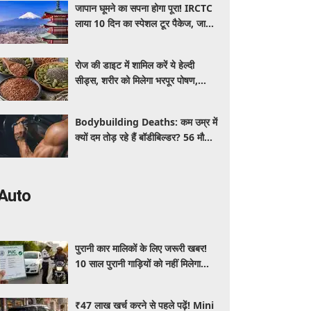
जापान घूमने का सपना होगा पूरा! IRCTC
लाया 10 दिन का स्पेशल टूर पैकेज, जानें
कीमत और सुविधाएं
रोज की डाइट में शामिल करें ये हेल्दी
सीड्स, शरीर को मिलेगा भरपूर पोषण,
इम्यूनिटी होगी मजबूत और कई बीमारियां
रहेंगी दूर
Bodybuilding Deaths: कम उम्र में
क्यों दम तोड़ रहे हैं बॉडीबिल्डर? 56 मौतों
ने बढ़ाई एक्सपर्ट्स की चिंता
Auto
पुरानी कार मालिकों के लिए जरूरी खबर!
10 साल पुरानी गाड़ियों को नहीं मिलेगा
प्रदूषण सर्टिफिकेट, जानिए नए नियम
₹47 लाख खर्च करने से पहले पढ़ें! Mini