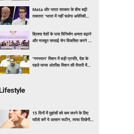
Meta और भारत सरकार के बीच बढ़ी
तकरार! 'भारत में नहीं चलेगा अमेरिकी
कानून', एल्गोरिदम को लेकर बड़ा विवाद
ब्रिक्स देशों के पास विनिर्माण क्षमता बढ़ाने
और मजबूत सप्लाई चेन विकसित करने का
सुनहरा अवसर: पीयूष गोयल
'गगनयान' मिशन में बड़ी प्रगति, देश के
पहले मानव अंतरिक्ष मिशन की तैयारी में
अहम परीक्षण पूरे: डॉ. जितेंद्र सिंह
Lifestyle
15 दिनों में मुहांसों को कम करने के लिए
फॉलो करें ये आसान रूटीन, त्वचा दिखेगी
ज्यादा साफ और ग्लोइंग