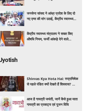
कर रहा बीएमएचआरसी
जनसेना सांसद ने आंध्र प्रदेश के लिए दो
नए एम्स की मांग उठाई, केंद्रीय स्वास्थ्य
मंत्री नड्डा को लिखा पत्र
केंद्रीय स्वास्थ्य मंत्रालय ने सख्त किए
औषधि नियम, फर्जी आंकड़े देने वाले
आवेदक होंगे अयोग्य
Jyotish
Shivvas Kya Hota Hai: रुद्राभिषेक
से पहले पंडित क्यों देखते हैं शिववास? जानें
सावन में इसका महत्व और नियम
आज है गायत्री जयंती, जानें कैसे हुआ माता
गायत्री का प्रकाट्य एवं पूजन विधि