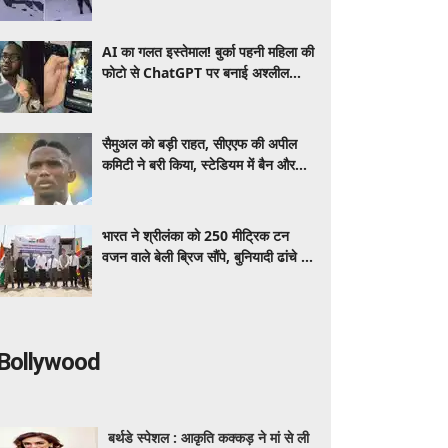
जिंदा रहने की जंग
AI का गलत इस्तेमाल! बुर्का पहनी महिला की
फोटो से ChatGPT पर बनाई अश्लील
फोटो, वीडियो वायरल
सैमुअल को बड़ी राहत, सीएएफ की अपील
कमिटी ने बरी किया, स्टेडियम में बैन और
जुर्माना हटा
भारत ने श्रीलंका को 250 मीट्रिक टन
वजन वाले बेली ब्रिज सौंपे, बुनियादी ढांचे के
विकास को म‍िलेगी मदद
Bollywood
बर्थडे स्पेशल : आकृति कक्कड़ ने मां से ली