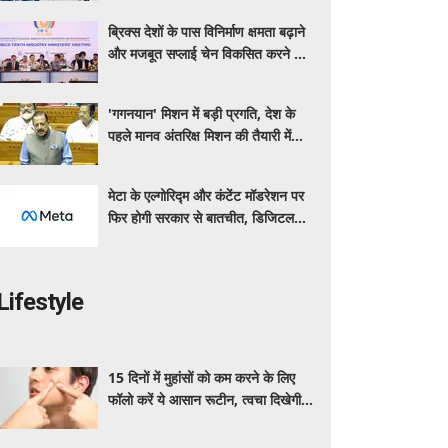
ब्रिक्स देशों के पास विनिर्माण क्षमता बढ़ाने
और मजबूत सप्लाई चेन विकसित करने का
सुनहरा अवसर: पीयूष गोयल
'गगनयान' मिशन में बड़ी प्रगति, देश के
पहले मानव अंतरिक्ष मिशन की तैयारी में
अहम परीक्षण पूरे: डॉ. जितेंद्र सिंह
मेटा के एल्गोरिद्म और कंटेंट मॉडरेशन पर
फिर होगी सरकार से बातचीत, डिजिटल
प्लेटफॉर्म्स की बढ़ी निगरानी
Lifestyle
15 दिनों में मुहांसों को कम करने के लिए
फॉलो करें ये आसान रूटीन, त्वचा दिखेगी
ज्यादा साफ और ग्लोइंग