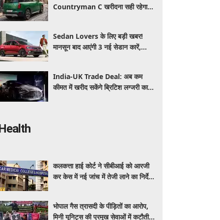
Countryman C खरीदना सही रहेगा या
कोई दूसरी लग्जरी SUV है बेहतर?
Sedan Lovers के लिए बड़ी खबर!
मानसून बाद आएंगी 3 नई सेडान कारें,
जानिए कीमत और फीचर्स की पूरी जानकारी
India-UK Trade Deal: अब कम
कीमत में खरीद सकेंगे ब्रिटिश लग्जरी कारें,
₹4 करोड़ तक सस्ती हुईं कई हाई-एंड
मॉडल
Health
कलकत्ता हाई कोर्ट ने सीबीआई को आरजी
कर केस में नई जांच में तेजी लाने का निर्देश
दिया
भोपाल गैस त्रासदी के पीड़ितों का आरोप,
मिनी यूनिट्स की प्रमुख सेवाओं में कटौती