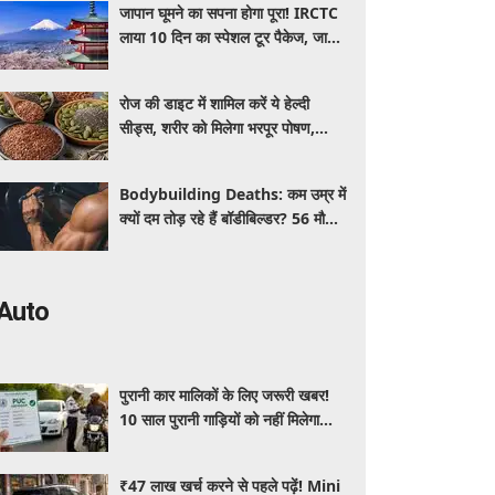
जापान घूमने का सपना होगा पूरा! IRCTC
लाया 10 दिन का स्पेशल टूर पैकेज, जानें
कीमत और सुविधाएं
रोज की डाइट में शामिल करें ये हेल्दी
सीड्स, शरीर को मिलेगा भरपूर पोषण,
इम्यूनिटी होगी मजबूत और कई बीमारियां
रहेंगी दूर
Bodybuilding Deaths: कम उम्र में
क्यों दम तोड़ रहे हैं बॉडीबिल्डर? 56 मौतों
ने बढ़ाई एक्सपर्ट्स की चिंता
Auto
पुरानी कार मालिकों के लिए जरूरी खबर!
10 साल पुरानी गाड़ियों को नहीं मिलेगा
प्रदूषण सर्टिफिकेट, जानिए नए नियम
₹47 लाख खर्च करने से पहले पढ़ें! Mini