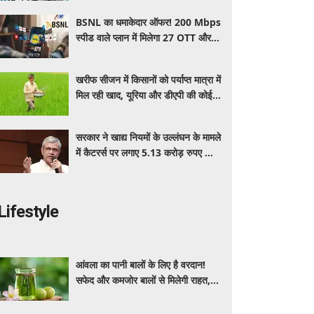
BSNL का धमाकेदार ऑफर! 200 Mbps
स्पीड वाले प्लान में मिलेगा 27 OTT और 6
महीने की वैलिडिटी, जाने कीमत और
बेनेफिट्स
खरीफ सीजन में किसानों को पर्याप्त मात्रा में
मिल रही खाद, यूरिया और डीएपी की कोई
कमी नहीं: सरकार
सरकार ने खाद्य नियमों के उल्लंघन के मामले
में कैटरर्स पर लगाए 5.13 करोड़ रुपए का
जुर्माना; 6 कैटरिंग ठेके किए रद्द
Lifestyle
आंवला का पानी बालों के लिए है वरदान!
सफेद और कमजोर बालों से मिलेगी राहत,
घर पर ऐसे बनाकर करें इस्तेमाल