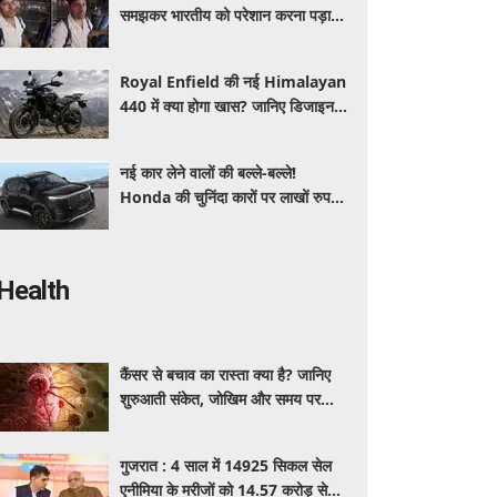
समझकर भारतीय को परेशान करना पड़ा
भारी, पुलिस के सामने मैनेजर की हुई
फजीहत
Royal Enfield की नई Himalayan
440 में क्या होगा खास? जानिए डिजाइन,
इंजन,कीमत और फीचर्स की डिटेल
नई कार लेने वालों की बल्ले-बल्ले!
Honda की चुनिंदा कारों पर लाखों रुपये
की छूट, जानिए किसपर-कितना डिस्काउंट
Health
कैंसर से बचाव का रास्ता क्या है? जानिए
शुरुआती संकेत, जोखिम और समय पर
पहचान का आसान तरीका
गुजरात : 4 साल में 14925 सिकल सेल
एनीमिया के मरीजों को 14.57 करोड़ से