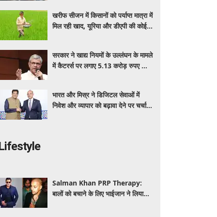
बेनेफिट्स
खरीफ सीजन में किसानों को पर्याप्त मात्रा में
मिल रही खाद, यूरिया और डीएपी की कोई
कमी नहीं: सरकार
सरकार ने खाद्य नियमों के उल्लंघन के मामले
में कैटरर्स पर लगाए 5.13 करोड़ रुपए का
जुर्माना; 6 कैटरिंग ठेके किए रद्द
भारत और मिस्र ने डिजिटल सेवाओं में
निवेश और व्यापार को बढ़ावा देने पर चर्चा
की: पीयूष गोयल
Lifestyle
Salman Khan PRP Therapy:
बालों को बचाने के लिए भाईजान ने लिया
PRP का सहारा, जाने कितना आता है खर्च