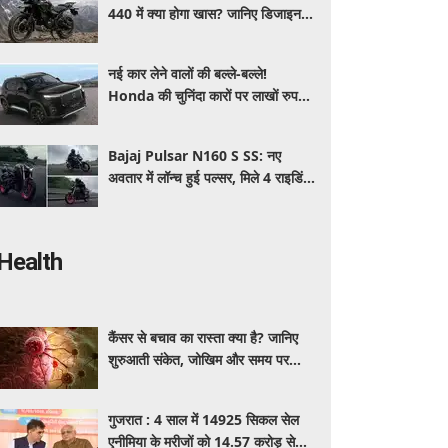
440 में क्या होगा खास? जानिए डिजाइन,
इंजन,कीमत और फीचर्स की डिटेल
नई कार लेने वालों की बल्ले-बल्ले!
Honda की चुनिंदा कारों पर लाखों रुपये
की छूट, जानिए किसपर-कितना डिस्काउंट
Bajaj Pulsar N160 S SS: नए
अवतार में लॉन्च हुई पल्सर, मिले 4 राइडिंग
मोड्स और एडवांस फीचर्स, जानें कीमत और
खूबियां
Health
कैंसर से बचाव का रास्ता क्या है? जानिए
शुरुआती संकेत, जोखिम और समय पर
पहचान का आसान तरीका
गुजरात : 4 साल में 14925 सिकल सेल
एनीमिया के मरीजों को 14.57 करोड़ से