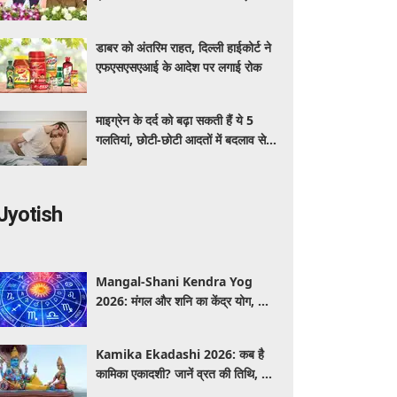
अधिक का मुफ्त इलाज
डाबर को अंतरिम राहत, दिल्ली हाईकोर्ट ने
एफएसएसएआई के आदेश पर लगाई रोक
माइग्रेन के दर्द को बढ़ा सकती हैं ये 5
गलतियां, छोटी-छोटी आदतों में बदलाव से
मिलेगी राहत
Jyotish
Mangal-Shani Kendra Yog
2026: मंगल और शनि का केंद्र योग, जानें
किन राशियों को मिलेगा लाभ और किन्हें
रहना होगा सतर्क
Kamika Ekadashi 2026: कब है
कामिका एकादशी? जानें व्रत की तिथि, शुभ
मुहूर्त और धार्मिक महत्व