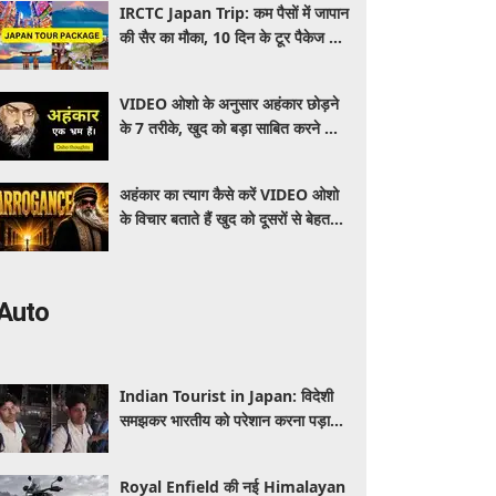
IRCTC Japan Trip: कम पैसों में जापान
की सैर का मौका, 10 दिन के टूर पैकेज में
क्या-क्या मिलेगा? जानें पूरी जानकारी
VIDEO ओशो के अनुसार अहंकार छोड़ने
के 7 तरीके, खुद को बड़ा साबित करने की
जरूरत क्यों महसूस होती है
अहंकार का त्याग कैसे करें VIDEO ओशो
के विचार बताते हैं खुद को दूसरों से बेहतर
समझने की आदत कैसे छोड़ें
Auto
Indian Tourist in Japan: विदेशी
समझकर भारतीय को परेशान करना पड़ा
भारी, पुलिस के सामने मैनेजर की हुई
फजीहत
Royal Enfield की नई Himalayan