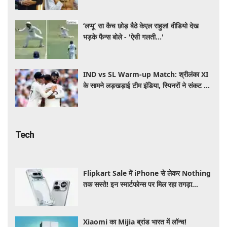
‘लप्पू’ सा कैच छोड़ बैठे केएल राहुल! वीडियो देख
भड़के फैन्स बोले - 'ऐसी गलती...'
IND vs SL Warm-up Match: श्रीलंका XI
के सामने लड़खड़ाई टीम इंडिया, स्पिनरों ने संकट में
बचाई लाज
Tech
Flipkart Sale में iPhone से लेकर Nothing
तक सस्ते! इन स्मार्टफोन्स पर मिल रहा तगड़ा
डिस्काउंट, जानें ऑफर्स की पूरी लिस्ट
Xiaomi का Mijia ब्रांड भारत में लॉन्च!