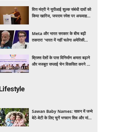
खूबियां
वित्त मंत्री ने यूपीआई शुल्क संबंधी दावों को
किया खारिज, जयराम रमेश पर अफवाह
फैलाने का आरोप
Meta और भारत सरकार के बीच बढ़ी
तकरार! 'भारत में नहीं चलेगा अमेरिकी
कानून', एल्गोरिदम को लेकर बड़ा विवाद
ब्रिक्स देशों के पास विनिर्माण क्षमता बढ़ाने
और मजबूत सप्लाई चेन विकसित करने का
सुनहरा अवसर: पीयूष गोयल
Lifestyle
Sawan Baby Names: सावन में जन्मे
बेटे-बेटी के लिए चुनें भगवान शिव और मां
पार्वती से जुड़े यूनिक, ट्रेंडी और शुभ 10
नाम, देखे लिस्ट