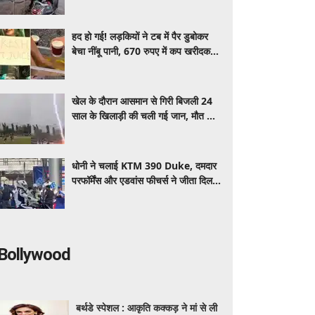
पेट्रोल-डीजल के ताजा रेट, क्या आज बढ़ी
कीमतें?
हद हो गई! लड़कियों ने टब में पैर डुबोकर
बेचा नींबू पानी, 670 रुपए में कप खरीदकर
पी गए लोग
खेल के दौरान आसमान से गिरी बिजली 24
साल के खिलाड़ी की चली गई जान, मौत का
वीडियो देख दहल जाएगा दिल
धोनी ने चलाई KTM 390 Duke, दमदार
परफॉर्मेंस और एडवांस फीचर्स ने जीता दिल,
जानें कीमत और पूरी डिटेल
Bollywood
बर्थडे स्पेशल : आकृति कक्कड़ ने मां से ली