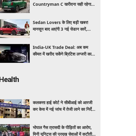
Countryman C खरीदना सही रहेगा या
कोई दूसरी लग्जरी SUV है बेहतर?
Sedan Lovers के लिए बड़ी खबर!
मानसून बाद आएंगी 3 नई सेडान कारें,
जानिए कीमत और फीचर्स की पूरी जानकारी
India-UK Trade Deal: अब कम
कीमत में खरीद सकेंगे ब्रिटिश लग्जरी कारें,
₹4 करोड़ तक सस्ती हुईं कई हाई-एंड
मॉडल
Health
कलकत्ता हाई कोर्ट ने सीबीआई को आरजी
कर केस में नई जांच में तेजी लाने का निर्देश
दिया
भोपाल गैस त्रासदी के पीड़ितों का आरोप,
मिनी यूनिट्स की प्रमुख सेवाओं में कटौती