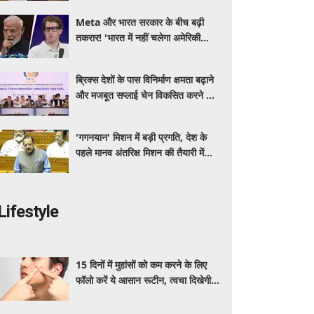
Meta और भारत सरकार के बीच बढ़ी
तकरार! 'भारत में नहीं चलेगा अमेरिकी
कानून', एल्गोरिदम को लेकर बड़ा विवाद
ब्रिक्स देशों के पास विनिर्माण क्षमता बढ़ाने
और मजबूत सप्लाई चेन विकसित करने का
सुनहरा अवसर: पीयूष गोयल
'गगनयान' मिशन में बड़ी प्रगति, देश के
पहले मानव अंतरिक्ष मिशन की तैयारी में
अहम परीक्षण पूरे: डॉ. जितेंद्र सिंह
Lifestyle
15 दिनों में मुहांसों को कम करने के लिए
फॉलो करें ये आसान रूटीन, त्वचा दिखेगी
ज्यादा साफ और ग्लोइंग