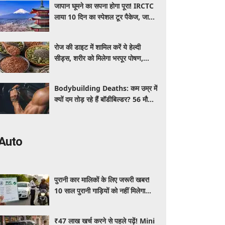
जापान घूमने का सपना होगा पूरा! IRCTC
लाया 10 दिन का स्पेशल टूर पैकेज, जानें
कीमत और सुविधाएं
रोज की डाइट में शामिल करें ये हेल्दी
सीड्स, शरीर को मिलेगा भरपूर पोषण,
इम्यूनिटी होगी मजबूत और कई बीमारियां
रहेंगी दूर
Bodybuilding Deaths: कम उम्र में
क्यों दम तोड़ रहे हैं बॉडीबिल्डर? 56 मौतों
ने बढ़ाई एक्सपर्ट्स की चिंता
Auto
पुरानी कार मालिकों के लिए जरूरी खबर!
10 साल पुरानी गाड़ियों को नहीं मिलेगा
प्रदूषण सर्टिफिकेट, जानिए नए नियम
₹47 लाख खर्च करने से पहले पढ़ें! Mini