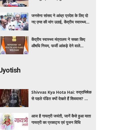
कर रहा बीएमएचआरसी
जनसेना सांसद ने आंध्र प्रदेश के लिए दो
नए एम्स की मांग उठाई, केंद्रीय स्वास्थ्य
मंत्री नड्डा को लिखा पत्र
केंद्रीय स्वास्थ्य मंत्रालय ने सख्त किए
औषधि नियम, फर्जी आंकड़े देने वाले
आवेदक होंगे अयोग्य
Jyotish
Shivvas Kya Hota Hai: रुद्राभिषेक
से पहले पंडित क्यों देखते हैं शिववास? जानें
सावन में इसका महत्व और नियम
आज है गायत्री जयंती, जानें कैसे हुआ माता
गायत्री का प्रकाट्य एवं पूजन विधि