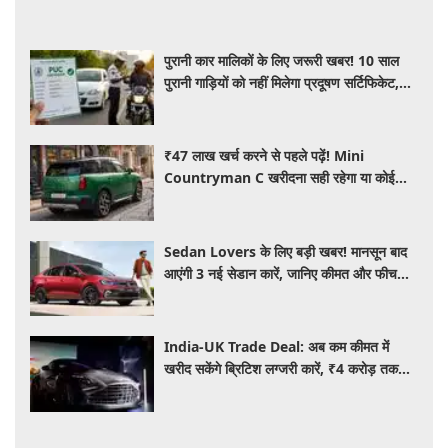
पुरानी कार मालिकों के लिए जरूरी खबर! 10 साल
पुरानी गाड़ियों को नहीं मिलेगा प्रदूषण सर्टिफिकेट,
जानिए नए नियम
₹47 लाख खर्च करने से पहले पढ़ें! Mini
Countryman C खरीदना सही रहेगा या कोई
दूसरी लग्जरी SUV है बेहतर?
Sedan Lovers के लिए बड़ी खबर! मानसून बाद
आएंगी 3 नई सेडान कारें, जानिए कीमत और फीचर्स
की पूरी जानकारी
India-UK Trade Deal: अब कम कीमत में
खरीद सकेंगे ब्रिटिश लग्जरी कारें, ₹4 करोड़ तक
सस्ती हुईं कई हाई-एंड मॉडल