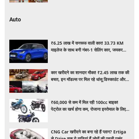
Auto
₹6.25 लाख में सनरूफ वाली कार! 33.73 KM
माइलेज के साथ बनी नंबर-1 सेलिंग कार, जमकर
खरीद रहे ग्राहक
कार खरीदने का शानदार मौका! ₹2.45 लाख तक की
बचत, इन मॉडल्स पर मिल रहे धांसू डिस्काउंट और
ऑफर्स
₹60,000 से कम में मिल रही 100cc बाइक!
पेट्रोल का खर्च होगा कम, रोजाना इस्तेमाल के लिए है
शानदार ऑप्शन
CNG Car खरीदने का बना रहे हैं प्लान? Ertiga
से Dzire तक ये गाड़ियां हैं लोगों की पहली पसंद,