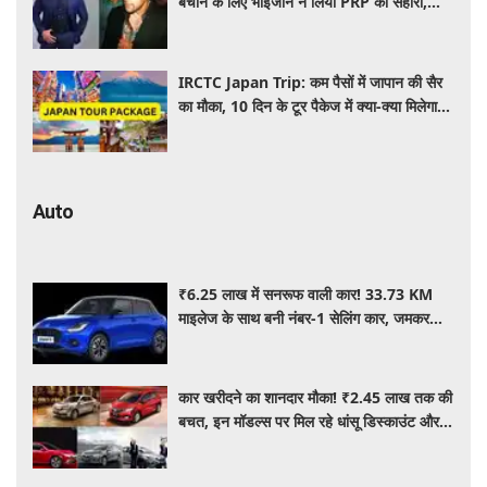
बचाने के लिए भाईजान ने लिया PRP का सहारा,
जाने कितना आता है खर्च
IRCTC Japan Trip: कम पैसों में जापान की सैर
का मौका, 10 दिन के टूर पैकेज में क्या-क्या मिलेगा?
जानें पूरी जानकारी
Auto
₹6.25 लाख में सनरूफ वाली कार! 33.73 KM
माइलेज के साथ बनी नंबर-1 सेलिंग कार, जमकर
खरीद रहे ग्राहक
कार खरीदने का शानदार मौका! ₹2.45 लाख तक की
बचत, इन मॉडल्स पर मिल रहे धांसू डिस्काउंट और
ऑफर्स