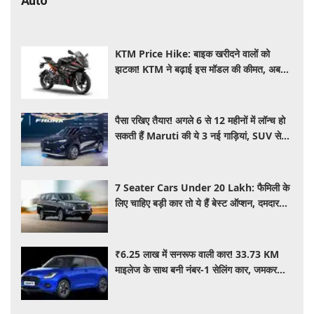
Auto
KTM Price Hike: बाइक खरीदने वालों को
झटका! KTM ने बढ़ाई इस मॉडल की कीमत, अब
₹15,000 महंगी हुई पावरफुल बाइक
पैसा रखिए तैयार! अगले 6 से 12 महीनों में लॉन्च हो
सकती हैं Maruti की ये 3 नई गाड़ियां, SUV से
MPV तक होगा धमाका
7 Seater Cars Under 20 Lakh: फैमिली के
लिए चाहिए बड़ी कार तो ये हैं बेस्ट ऑप्शन, दमदार
फीचर्स के साथ 20 लाख के अंदर कीमत
₹6.25 लाख में सनरूफ वाली कार! 33.73 KM
माइलेज के साथ बनी नंबर-1 सेलिंग कार, जमकर
खरीद रहे ग्राहक