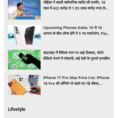
जीईएम ने बदली सार्वजनिक खरीद की तस्वीर, 10
साल में 422 करोड़ से 1.55 लाख करोड़ रुपए के
पार पहुंचा कारोबार: पीयूष गोयल
Upcoming Phones India: 10 से 16
अगस्त के बीच लॉन्च होंगे ये 5 नए स्मार्टफोन, Pixel
11 Series समेत यहाँ देखे पूरी लिस्ट
व्हाट्सएप में वैश्विक स्तर पर आई दिक्कत, फोटो-
वीडियो भेजने में परेशानी; कई देशों के यूजर्स प्रभावित
iPhone 17 Pro Max Price Cut: iPhone
18 Pro की लॉन्चिंग से पहले घट गई कीमत,
Flipkart Sale में मिल रहा बड़ा डिस्काउंट
Lifestyle