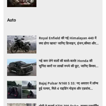
और दिशा
Auto
Royal Enfield की नई Himalayan 440 में
क्या होगा खास? जानिए डिजाइन, इंजन,कीमत और
फीचर्स की डिटेल
नई कार लेने वालों की बल्ले-बल्ले! Honda की
चुनिंदा कारों पर लाखों रुपये की छूट, जानिए किसपर-
कितना डिस्काउंट
Bajaj Pulsar N160 S SS: नए अवतार में लॉन्च
हुई पल्सर, मिले 4 राइडिंग मोड्स और एडवांस
फीचर्स, जानें कीमत और खूबियां
धोनी ने चलाई KTM 390 Duke, दमदार परफॉर्मेंस