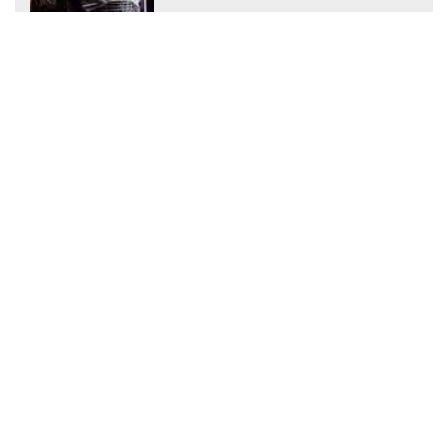
Health
कलकत्ता हाई कोर्ट ने सीबीआई को आरजी कर केस में
नई जांच में तेजी लाने का निर्देश दिया
भोपाल गैस त्रासदी के पीड़ितों का आरोप, मिनी
यूनिट्स की प्रमुख सेवाओं में कटौती कर रहा
बीएमएचआरसी
जनसेना सांसद ने आंध्र प्रदेश के लिए दो नए एम्स की
मांग उठाई, केंद्रीय स्वास्थ्य मंत्री नड्डा को लिखा
पत्र
केंद्रीय स्वास्थ्य मंत्रालय ने सख्त किए औषधि नियम,
फर्जी आंकड़े देने वाले आवेदक होंगे अयोग्य