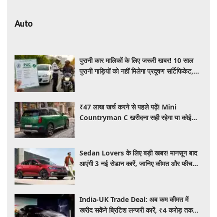
Auto
पुरानी कार मालिकों के लिए जरूरी खबर! 10 साल
पुरानी गाड़ियों को नहीं मिलेगा प्रदूषण सर्टिफिकेट,
जानिए नए नियम
₹47 लाख खर्च करने से पहले पढ़ें! Mini
Countryman C खरीदना सही रहेगा या कोई
दूसरी लग्जरी SUV है बेहतर?
Sedan Lovers के लिए बड़ी खबर! मानसून बाद
आएंगी 3 नई सेडान कारें, जानिए कीमत और फीचर्स
की पूरी जानकारी
India-UK Trade Deal: अब कम कीमत में
खरीद सकेंगे ब्रिटिश लग्जरी कारें, ₹4 करोड़ तक
सस्ती हुईं कई हाई-एंड मॉडल