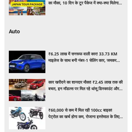
का मौका, 10 दिन के टूर पैकेज में क्या-क्या मिलेगा?
जानें पूरी जानकारी
Auto
₹6.25 लाख में सनरूफ वाली कार! 33.73 KM
माइलेज के साथ बनी नंबर-1 सेलिंग कार, जमकर
खरीद रहे ग्राहक
कार खरीदने का शानदार मौका! ₹2.45 लाख तक की
बचत, इन मॉडल्स पर मिल रहे धांसू डिस्काउंट और
ऑफर्स
₹60,000 से कम में मिल रही 100cc बाइक!
पेट्रोल का खर्च होगा कम, रोजाना इस्तेमाल के लिए है
शानदार ऑप्शन