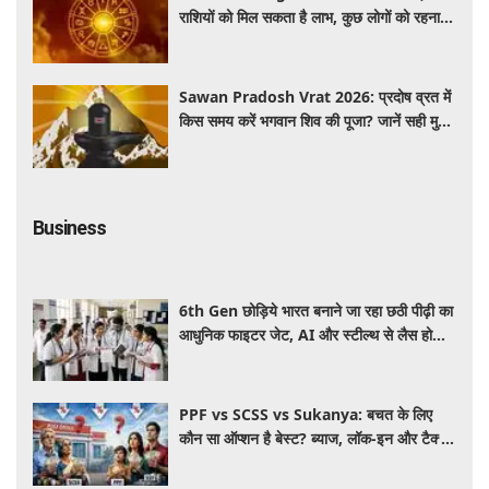
राशियों को मिल सकता है लाभ, कुछ लोगों को रहना
होगा सतर्क
Sawan Pradosh Vrat 2026: प्रदोष व्रत में
किस समय करें भगवान शिव की पूजा? जानें सही मुहूर्त
और पूजा विधि
Business
6th Gen छोड़िये भारत बनाने जा रहा छठी पीढ़ी का
आधुनिक फाइटर जेट, AI और स्टील्थ से लैस होगा
भविष्य का लड़ाकू विमान
PPF vs SCSS vs Sukanya: बचत के लिए
कौन सा ऑप्शन है बेस्ट? ब्याज, लॉक-इन और टैक्स
के हिसाब से समझें पूरा गणित