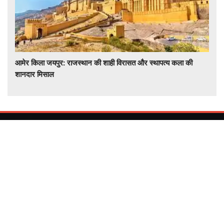
आमेर किला जयपुर: राजस्थान की शाही विरासत और स्थापत्य कला की
शानदार मिसाल
देश और दुनिया की हर खबर समचरनामा डॉट कॉम पर राजनीती , खेल ,
मनोरंजन , बिज़नेस , देश , राज्य , विश्व , हेल्थ , टेक्नोलॉजी , विज्ञान ,अधात्यम