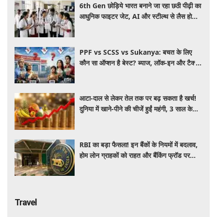
6th Gen छोड़िये भारत बनाने जा रहा छठी पीढ़ी का
आधुनिक फाइटर जेट, AI और स्टील्थ से लैस होगा
भविष्य का लड़ाकू विमान
PPF vs SCSS vs Sukanya: बचत के लिए
कौन सा ऑप्शन है बेस्ट? ब्याज, लॉक-इन और टैक्स
के हिसाब से समझें पूरा गणित
आटा-दाल से लेकर तेल तक पर बढ़ सकता है खर्च!
दुनिया में खाने-पीने की चीजें हुईं महंगी, 3 साल के
रिकॉर्ड स्तर पर महंगाई
RBI का बड़ा फैसला! इन बैंकों के नियमों में बदलाव,
होम लोन ग्राहकों को राहत और बैंकिंग फ्रॉड पर
कसेगा शिकंजा
Travel