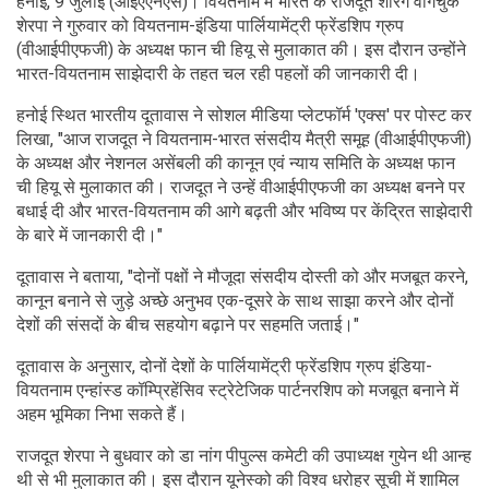
हनोई, 9 जुलाई (आईएएनएस)। वियतनाम में भारत के राजदूत शेरिंग वांगचुक
शेरपा ने गुरुवार को वियतनाम-इंडिया पार्लियामेंट्री फ्रेंडशिप ग्रुप
(वीआईपीएफजी) के अध्यक्ष फान ची हियू से मुलाकात की। इस दौरान उन्होंने
भारत-वियतनाम साझेदारी के तहत चल रही पहलों की जानकारी दी।
हनोई स्थित भारतीय दूतावास ने सोशल मीड‍िया प्‍लेटफॉर्म 'एक्‍स' पर पोस्ट कर
लिखा, "आज राजदूत ने वियतनाम-भारत संसदीय मैत्री समूह (वीआईपीएफजी)
के अध्यक्ष और नेशनल असेंबली की कानून एवं न्याय समिति के अध्यक्ष फान
ची हियू से मुलाकात की। राजदूत ने उन्हें वीआईपीएफजी का अध्यक्ष बनने पर
बधाई दी और भारत-वियतनाम की आगे बढ़ती और भविष्य पर केंद्रित साझेदारी
के बारे में जानकारी दी।"
दूतावास ने बताया, "दोनों पक्षों ने मौजूदा संसदीय दोस्ती को और मजबूत करने,
कानून बनाने से जुड़े अच्छे अनुभव एक-दूसरे के साथ साझा करने और दोनों
देशों की संसदों के बीच सहयोग बढ़ाने पर सहमति जताई।"
दूतावास के अनुसार, दोनों देशों के पार्लियामेंट्री फ्रेंडशिप ग्रुप इंडिया-
वियतनाम एन्हांस्ड कॉम्प्रिहेंसिव स्ट्रेटेजिक पार्टनरशिप को मजबूत बनाने में
अहम भूमिका निभा सकते हैं।
राजदूत शेरपा ने बुधवार को डा नांग पीपुल्स कमेटी की उपाध्यक्ष गुयेन थी आन्ह
थी से भी मुलाकात की। इस दौरान यूनेस्को की विश्व धरोहर सूची में शामिल