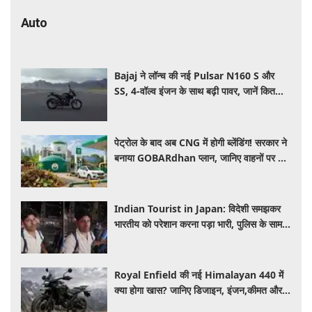
Auto
Bajaj ने लॉन्च की नई Pulsar N160 S और
SS, 4-वॉल्व इंजन के साथ बढ़ी पावर, जानें कितनी है
कीमत और क्या-क्या मिलेगा खास
पेट्रोल के बाद अब CNG में होगी ब्लेंडिंग! सरकार ने
बनाया GOBARdhan प्लान, जानिए वाहनों पर क्या
होगा असर
Indian Tourist in Japan: विदेशी समझकर
भारतीय को परेशान करना पड़ा भारी, पुलिस के सामने
मैनेजर की हुई फजीहत
Royal Enfield की नई Himalayan 440 में
क्या होगा खास? जानिए डिजाइन, इंजन,कीमत और
फीचर्स की डिटेल