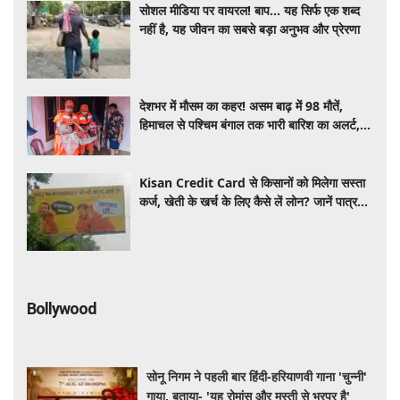
सोशल मीडिया पर वायरल! बाप… यह सिर्फ एक शब्द
नहीं है, यह जीवन का सबसे बड़ा अनुभव और प्रेरणा
देशभर में मौसम का कहर! असम बाढ़ में 98 मौतें,
हिमाचल से पश्चिम बंगाल तक भारी बारिश का अलर्ट,
जानें यूपी-बिहार का हाल
Kisan Credit Card से किसानों को मिलेगा सस्ता
कर्ज, खेती के खर्च के लिए कैसे लें लोन? जानें पात्रता
और आवेदन करने का आसान तरीका
Bollywood
सोनू निगम ने पहली बार हिंदी-हरियाणवी गाना 'चुन्नी'
गाया, बताया- 'यह रोमांस और मस्ती से भरपूर है'