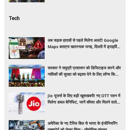
Tech
अब सड़क हादसों से पहले मिलेगा अलर्ट! Google
Maps बताएगा खतरनाक जगह, दिल्ली में ड्राइविंग
होगी और सुरक्षित
सरकार ने समुद्री प्रशासन को डिजिटाइज करने और
नाविकों की सुरक्षा को बढ़ावा देने के लिए लॉन्च किया
'ई-समुद्र' प्लेटफॉर्म
Jio यूजर्स के लिए बड़ी खुशखबरी! नए OTT प्लान में
मिलेगा डबल बेनिफिट, जानें कीमत और मिलने वाले
फायदे
अमेरिका के नए टैरिफ बिल से भारत के इंजीनियरिंग
एक्सपोर्ट को लेकर चिंता : औद्योगिक संगठन