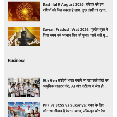
Rashifal 9 August 2026: रविवार को इन
राशियों को मिल सकता है लाभ, कुछ लोगों को रहना
होगा सतर्क
Sawan Pradosh Vrat 2026: प्रदोष व्रत में
किस समय करें भगवान शिव की पूजा? जानें सही मुहूर्त
और पूजा विधि
Business
6th Gen छोड़िये भारत बनाने जा रहा छठी पीढ़ी का
आधुनिक फाइटर जेट, AI और स्टील्थ से लैस होगा
भविष्य का लड़ाकू विमान
PPF vs SCSS vs Sukanya: बचत के लिए
कौन सा ऑप्शन है बेस्ट? ब्याज, लॉक-इन और टैक्स
के हिसाब से समझें पूरा गणित