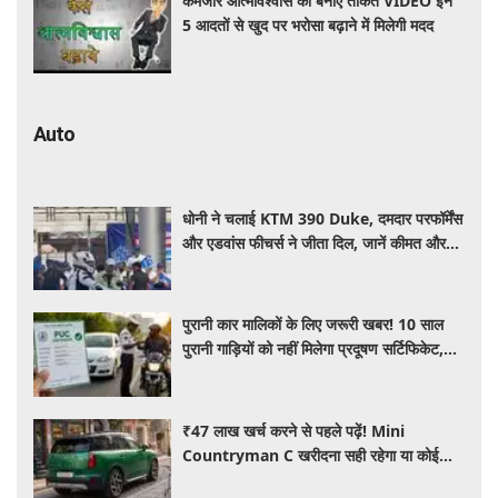
कमजोर आत्मविश्वास को बनाएं ताकत VIDEO इन
5 आदतों से खुद पर भरोसा बढ़ाने में मिलेगी मदद
Auto
धोनी ने चलाई KTM 390 Duke, दमदार परफॉर्मेंस
और एडवांस फीचर्स ने जीता दिल, जानें कीमत और
पूरी डिटेल
पुरानी कार मालिकों के लिए जरूरी खबर! 10 साल
पुरानी गाड़ियों को नहीं मिलेगा प्रदूषण सर्टिफिकेट,
जानिए नए नियम
₹47 लाख खर्च करने से पहले पढ़ें! Mini
Countryman C खरीदना सही रहेगा या कोई
दूसरी लग्जरी SUV है बेहतर?