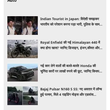
Auto
Indian Tourist in Japan: विदेशी समझकर
भारतीय को परेशान करना पड़ा भारी, पुलिस के सामने
मैनेजर की हुई फजीहत
Royal Enfield की नई Himalayan 440 में
क्या होगा खास? जानिए डिजाइन, इंजन,कीमत और
फीचर्स की डिटेल
नई कार लेने वालों की बल्ले-बल्ले! Honda की
चुनिंदा कारों पर लाखों रुपये की छूट, जानिए किसपर-
कितना डिस्काउंट
Bajaj Pulsar N160 S SS: नए अवतार में लॉन्च
हुई पल्सर, मिले 4 राइडिंग मोड्स और एडवांस
फीचर्स, जानें कीमत और खूबियां