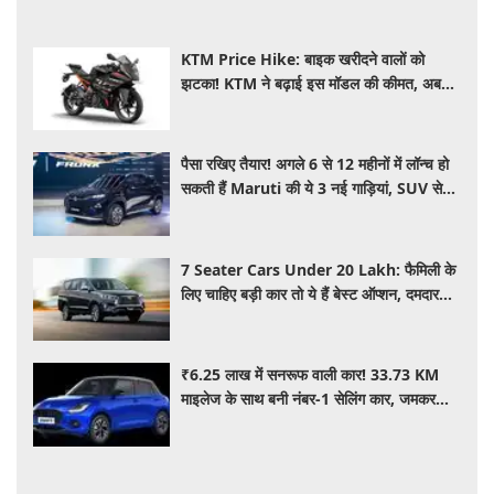
KTM Price Hike: बाइक खरीदने वालों को
झटका! KTM ने बढ़ाई इस मॉडल की कीमत, अब
₹15,000 महंगी हुई पावरफुल बाइक
पैसा रखिए तैयार! अगले 6 से 12 महीनों में लॉन्च हो
सकती हैं Maruti की ये 3 नई गाड़ियां, SUV से
MPV तक होगा धमाका
7 Seater Cars Under 20 Lakh: फैमिली के
लिए चाहिए बड़ी कार तो ये हैं बेस्ट ऑप्शन, दमदार
फीचर्स के साथ 20 लाख के अंदर कीमत
₹6.25 लाख में सनरूफ वाली कार! 33.73 KM
माइलेज के साथ बनी नंबर-1 सेलिंग कार, जमकर
खरीद रहे ग्राहक