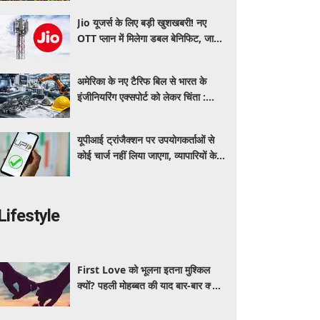
Jio यूजर्स के लिए बड़ी खुशखबरी! नए
OTT प्लान में मिलेगा डबल बेनिफिट, जानें
कीमत और मिलने वाले फायदे
अमेरिका के नए टैरिफ बिल से भारत के
इंजीनियरिंग एक्सपोर्ट को लेकर चिंता :
औद्योगिक संगठन
यूपीआई ट्रांजैक्शन पर उपयोगकर्ताओं से
कोई चार्ज नहीं लिया जाएगा, व्यापारियों के
लिए भी अधिकांश ट्रांजैक्शन रहेंगे मुफ्त:
सरकार
Lifestyle
First Love को भूलना इतना मुश्किल
क्यों? पहली मोहब्बत की याद बार-बार क्यों
आती है, जानें इसके पीछे का विज्ञान