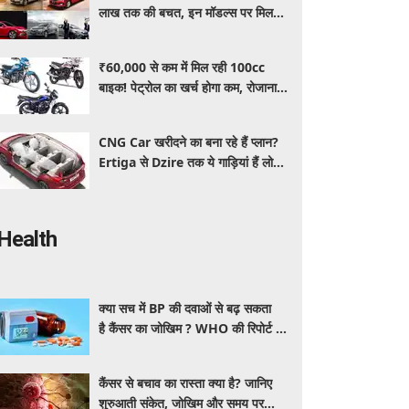
लाख तक की बचत, इन मॉडल्स पर मिल
रहे धांसू डिस्काउंट और ऑफर्स
₹60,000 से कम में मिल रही 100cc
बाइक! पेट्रोल का खर्च होगा कम, रोजाना
इस्तेमाल के लिए है शानदार ऑप्शन
CNG Car खरीदने का बना रहे हैं प्लान?
Ertiga से Dzire तक ये गाड़ियां हैं लोगों
की पहली पसंद, कीमत और माइलेज जानें
Health
क्या सच में BP की दवाओं से बढ़ सकता
है कैंसर का जोखिम ? WHO की रिपोर्ट से
बढ़ी चिंता, जानें क्या है पूरा मामला
कैंसर से बचाव का रास्ता क्या है? जानिए
शुरुआती संकेत, जोखिम और समय पर