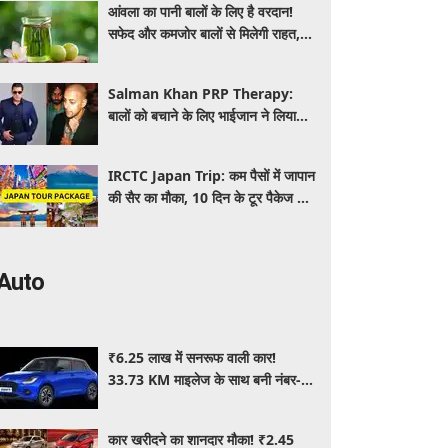
आंवला का पानी बालों के लिए है वरदान!
सफेद और कमजोर बालों से मिलेगी राहत,
घर पर ऐसे बनाकर करें इस्तेमाल
Salman Khan PRP Therapy:
बालों को बचाने के लिए भाईजान ने लिया
PRP का सहारा, जाने कितना आता है खर्च
IRCTC Japan Trip: कम पैसों में जापान
की सैर का मौका, 10 दिन के टूर पैकेज में
क्या-क्या मिलेगा? जानें पूरी जानकारी
Auto
₹6.25 लाख में सनरूफ वाली कार!
33.73 KM माइलेज के साथ बनी नंबर-1
सेलिंग कार, जमकर खरीद रहे ग्राहक
कार खरीदने का शानदार मौका! ₹2.45