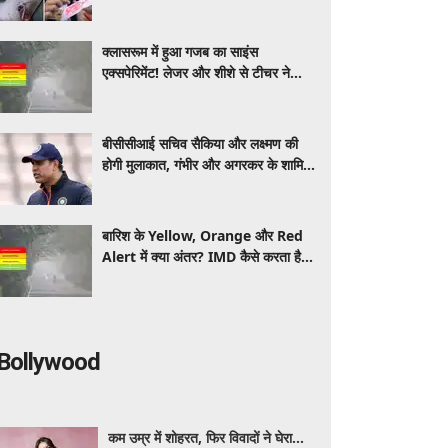
माहौल, आंखों में आ गए आंसू
क्लासरूम में हुआ गजब का साइंस
एक्सपेरिमेंट! लेजर और शीशे से टीचर ने
समझाया प्रकाश का परावर्तन, VIDEO ने
जीता दिल
बीसीसीआई सचिव सैकिया और लक्ष्मण की
होगी मुलाकात, गंभीर और अगरकर के शामिल
होने पर संशय
बारिश के Yellow, Orange और Red
Alert में क्या अंतर? IMD कैसे करता है
अलर्ट जारी, समझें आसान भाषा में
Bollywood
कम उम्र में शोहरत, फिर विवादों ने घेरा…