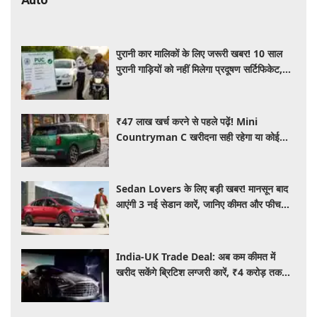
पुरानी कार मालिकों के लिए जरूरी खबर! 10 साल
पुरानी गाड़ियों को नहीं मिलेगा प्रदूषण सर्टिफिकेट,
जानिए नए नियम
₹47 लाख खर्च करने से पहले पढ़ें! Mini
Countryman C खरीदना सही रहेगा या कोई
दूसरी लग्जरी SUV है बेहतर?
Sedan Lovers के लिए बड़ी खबर! मानसून बाद
आएंगी 3 नई सेडान कारें, जानिए कीमत और फीचर्स
की पूरी जानकारी
India-UK Trade Deal: अब कम कीमत में
खरीद सकेंगे ब्रिटिश लग्जरी कारें, ₹4 करोड़ तक
सस्ती हुईं कई हाई-एंड मॉडल