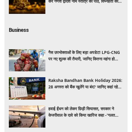
करें गणेश द्वादश नाम स्तोत्र का पाठ, विघ्नहर्ता की
कृपा से पूर्ण होंगी मनोकामनाएं
Business
गैस उपभोक्ताओं के लिए बड़ा अपडेट! LPG-CNG
पर नए शुल्क की तैयारी, जानिए कितना महंगा हो
सकता है सिलेंडर
Raksha Bandhan Bank Holiday 2026:
28 अगस्त को बैंक खुलेंगे या बंद? जानिए कहां रहेगी
छुट्टी और कहां होगा कामकाज
हवाई ईंधन को लेकर छिड़ी सियासत, सरकार ने
केजरीवाल के दावे को किया खारिज कहा -'गलत
बयान न दें'