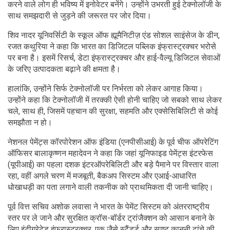
करने वाले लोग ही भविष्य में इनोवेटर बनेंगे। उन्होंने उभरती हुई टेक्नोलॉजी के
साथ समझदारी से जुड़ने की जरूरत पर जोर दिया।
शिव नादर यूनिवर्सिटी के स्कूल ऑफ ह्यूमैनिटीज़ एंड सोशल साइंसेज के डीन,
रजत कथुरिया ने कहा कि भारत का डिजिटल पब्लिक इंफ्रास्ट्रक्चर भरोसे
पर बना है। इसमें रिसर्च, डेटा इंफ्रास्ट्रक्चर और हाई-वैल्यू डिजिटल सेवाओं
के जरिए उत्पादकता बढ़ाने की क्षमता है।
हालांकि, उन्होंने सिर्फ टेक्नोलॉजी पर निर्भरता को लेकर आगाह किया।
उन्होंने कहा कि टेक्नोलॉजी में तरक्की ऐसी होनी चाहिए जो सबको साथ लेकर
चले, साथ ही, जिसमें पहचान की सुरक्षा, सहमति और एक्सेसिबिलिटी से कोई
समझौता न हो।
नेशनल पेमेंट्स कॉरपोरेशन ऑफ इंडिया (एनपीसीआई) के पूर्व चीफ ऑपरेटिंग
ऑफिसर बालाकृष्णन महादेवन ने कहा कि जहां यूनिफाइड पेमेंट्स इंटरफेस
(यूपीआई) का पहला दशक इंटरऑपरेबिलिटी और बड़े पैमाने पर विस्तार वाला
रहा, वहीं अगले चरण में मजबूती, बैकअप सिस्टम और एआई-आधारित
धोखाधड़ी का पता लगाने वाली तकनीक को प्राथमिकता दी जानी चाहिए।
पूर्व वित्त सचिव अशोक लवासा ने भारत के पेमेंट सिस्टम को अंतरराष्ट्रीय
स्तर पर ले जाने और सुरक्षित क्रॉस-बॉर्डर ट्रांजैक्शन को आसान बनाने के
लिए इंटीग्रेटेड इंफ्रास्ट्रक्चर, एक जैसे स्टैंडर्ड और स्पष्ट कानूनी ढांचे की