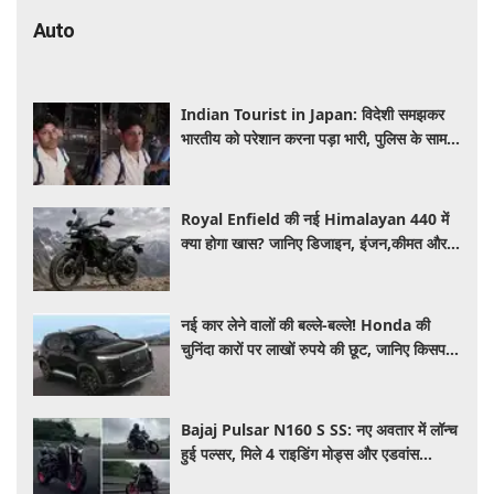
Auto
Indian Tourist in Japan: विदेशी समझकर
भारतीय को परेशान करना पड़ा भारी, पुलिस के सामने
मैनेजर की हुई फजीहत
Royal Enfield की नई Himalayan 440 में
क्या होगा खास? जानिए डिजाइन, इंजन,कीमत और
फीचर्स की डिटेल
नई कार लेने वालों की बल्ले-बल्ले! Honda की
चुनिंदा कारों पर लाखों रुपये की छूट, जानिए किसपर-
कितना डिस्काउंट
Bajaj Pulsar N160 S SS: नए अवतार में लॉन्च
हुई पल्सर, मिले 4 राइडिंग मोड्स और एडवांस
फीचर्स, जानें कीमत और खूबियां