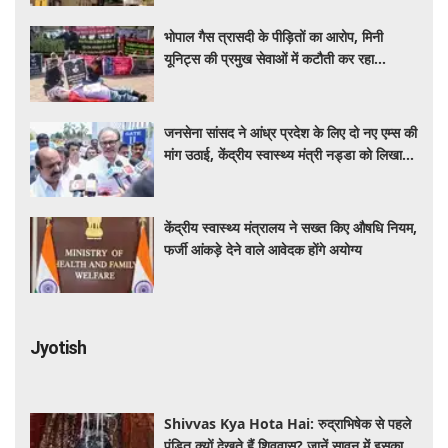
भोपाल गैस त्रासदी के पीड़ितों का आरोप, मिनी
यूनिट्स की प्रमुख सेवाओं में कटौती कर रहा
बीएमएचआरसी
जनसेना सांसद ने आंध्र प्रदेश के लिए दो नए एम्स की
मांग उठाई, केंद्रीय स्वास्थ्य मंत्री नड्डा को लिखा
पत्र
केंद्रीय स्वास्थ्य मंत्रालय ने सख्त किए औषधि नियम,
फर्जी आंकड़े देने वाले आवेदक होंगे अयोग्य
Jyotish
Shivvas Kya Hota Hai: रुद्राभिषेक से पहले
पंडित क्यों देखते हैं शिववास? जानें सावन में इसका