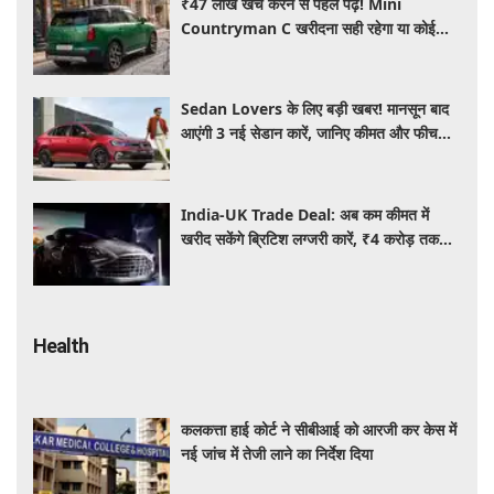
₹47 लाख खर्च करने से पहले पढ़ें! Mini
Countryman C खरीदना सही रहेगा या कोई
दूसरी लग्जरी SUV है बेहतर?
Sedan Lovers के लिए बड़ी खबर! मानसून बाद
आएंगी 3 नई सेडान कारें, जानिए कीमत और फीचर्स
की पूरी जानकारी
India-UK Trade Deal: अब कम कीमत में
खरीद सकेंगे ब्रिटिश लग्जरी कारें, ₹4 करोड़ तक
सस्ती हुईं कई हाई-एंड मॉडल
Health
कलकत्ता हाई कोर्ट ने सीबीआई को आरजी कर केस में
नई जांच में तेजी लाने का निर्देश दिया